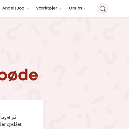
AndelsBog
Værktøjer
Om os
bøde
dtaget på
 er opslået