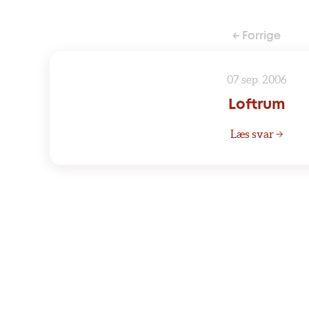
← Forrige
07 sep. 2006
Loftrum
Læs svar →