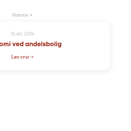
Næste →
31 okt. 2006
mi ved andelsbolig
Læs svar →