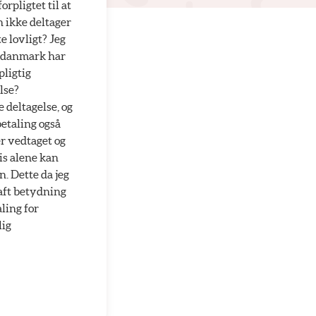
rpligtet til at
n ikke deltager
e lovligt? Jeg
m danmark har
pligtig
lse?
 deltagelse, og
etaling også
r vedtaget og
is alene kan
. Dette da jeg
aft betydning
ling for
lig