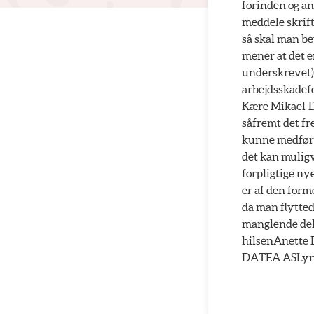
forinden og an
meddele skrift
så skal man be
mener at det e
underskrevet) 
arbejdsskadefo
Kære Mikael De
såfremt det fr
kunne medføre 
det kan muligv
forpligtige ny
er af den form
da man flytted
manglende delt
hilsenAnette 
DATEA ASLyng