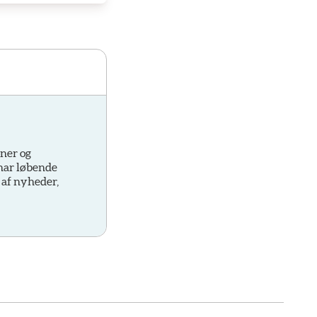
oner og
 har løbende
 af nyheder,