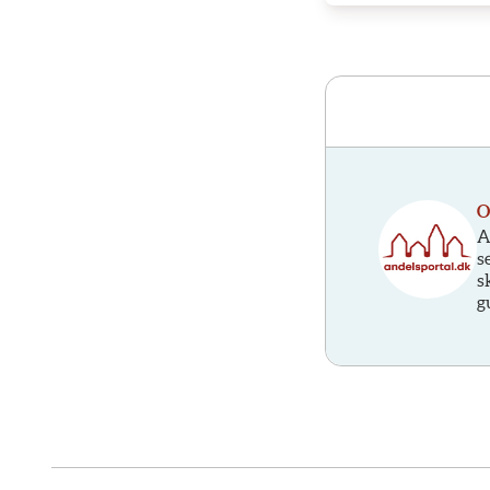
O
A
s
s
g