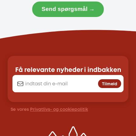
Send spørgsmål →
Få relevante nyheder i indbakken
Tilmeld
Se vores
Privatlivs- og cookiepolitik