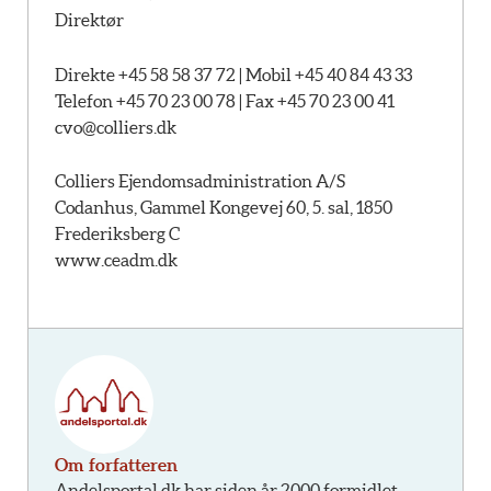
Direktør
Direkte +45 58 58 37 72 | Mobil +45 40 84 43 33
Telefon +45 70 23 00 78 | Fax +45 70 23 00 41
cvo@colliers.dk
Colliers Ejendomsadministration A/S
Codanhus, Gammel Kongevej 60, 5. sal, 1850
Frederiksberg C
www.ceadm.dk
Om forfatteren
Andelsportal.dk har siden år 2000 formidlet