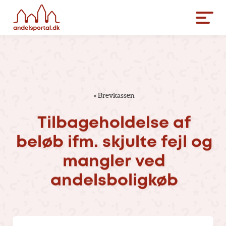
«
Brevkassen
Tilbageholdelse
af
beløb
ifm.
skjulte
fejl
og
mangler
ved
andelsboligkøb