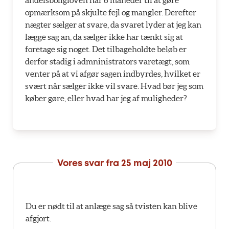
andelsboligloven har 6 måneder til at gøre
opmærksom på skjulte fejl og mangler. Derefter
nægter sælger at svare, da svaret lyder at jeg kan
lægge sag an, da sælger ikke har tænkt sig at
foretage sig noget. Det tilbageholdte beløb er
derfor stadig i admninistrators varetægt, som
venter på at vi afgør sagen indbyrdes, hvilket er
svært når sælger ikke vil svare. Hvad bør jeg som
køber gøre, eller hvad har jeg af muligheder?
Vores svar fra
25 maj 2010
Du er nødt til at anlæge sag så tvisten kan blive
afgjort.