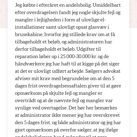
Jeg købte i efteråret en andelsbolig. Umiddelbart
efter overdragelsen fandt jeg nogle skjulte fejl og
mangler i lejligheden i form af ulovlige el-
installationer samt ulovligt opsat glasvæv i
brusekabine, hvorfor jeg stillede krav om at få
tilbageholdt et beløb, og administratoren har
derfor tilbageholdt et beløb. Udgifter til
reparation løber op i 25.000-30.000 kr. og de
håndværkere jeg har haft til at kigge på det siger
at det er ulovligt udført arbejde. Sælgers advokat
afviser mit krav med begrundelse om at den 5
dages frist overdragelsessaftalen giver til at gøre
opmærksom på skjulte fejl og mangler er
overtrådt og at de nævnte fejl og mangler var
synlige ved overtagelse. Det bør her bemærkes
at administrator ikke mener jeg har overskrevet
den 5 dages frist, og både administrator og jeg har
gjort opmærksom på overfor sælger, at jeg ifølge