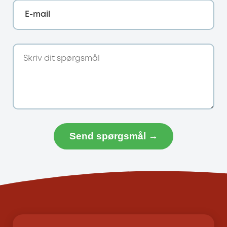
E-mail
Send spørgsmål →