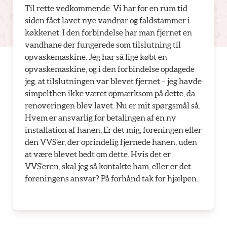
Til rette vedkommende. Vi har for en rum tid
siden fået lavet nye vandrør og faldstammer i
køkkenet. I den forbindelse har man fjernet en
vandhane der fungerede som tilslutning til
opvaskemaskine. Jeg har så lige købt en
opvaskemaskine, og i den forbindelse opdagede
jeg, at tilslutningen var blevet fjernet – jeg havde
simpelthen ikke været opmærksom på dette, da
renoveringen blev lavet. Nu er mit spørgsmål så.
Hvem er ansvarlig for betalingen af en ny
installation af hanen. Er det mig, foreningen eller
den VVS’er, der oprindelig fjernede hanen, uden
at være blevet bedt om dette. Hvis det er
VVS’eren, skal jeg så kontakte ham, eller er det
foreningens ansvar? På forhånd tak for hjælpen.