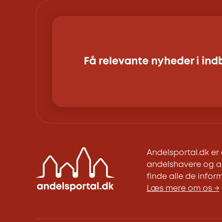
Få relevante nyheder i in
Andelsportal.dk e
andelshavere og an
finde alle de inform
Læs mere om os →