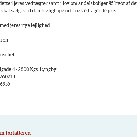
 dette i jeres vedtægter samt i lov om andelsboliger §5 hvor af de
 skal sælges til den lovligt opgjorte og vedtagende pris.
med jeres nye lejlighed.
lsen
onschef
ade 4 · 2800 Kgs. Lyngby
45260214
76955
k
m forfatteren