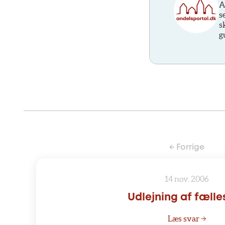
A
s
s
g
← Forrige
14 nov. 2006
Udlejning af fælle
Læs svar →