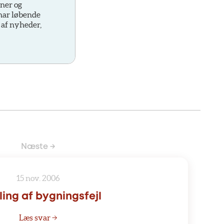
oner og
 har løbende
 af nyheder,
Næste →
15 nov. 2006
ling af bygningsfejl
Læs svar →