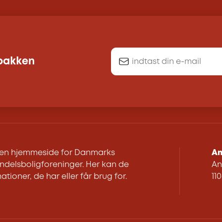
dbakken
r en hjemmeside for Danmarks
An
delsboligforeninger. Her kan de
An
ationer, de har eller får brug for.
11