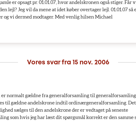
amle er opsagt pr. 01.01.07, hvor andelskronen også stiger. Får v
en lejl? Jeg vil da mene at idet køber overtager lejl. 01.01.07 så
er og vi dermed modtager. Med venlig hilsen Michael
Vores svar fra
15 nov. 2006
er normalt gældne fra generalforsamling til generalforsamling
s til gældne andelskrone indtil ordinærgeneralforsamling. Det
jlighed sælges til den andelskrone der er vedtaget på seneste
ing som hvis jeg har læst dit spørgsmål korrekt er den samme 