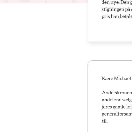
den nye. Den g
stigningen på d
pris han betal
Kære Michael
Andelskronen 
andelene sælge
jeres gamle le
generalforsaml
til.