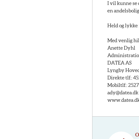
I vil kunne se
en andelsbolig
Held og lykke 
Med venlig hi
Anette Dyhl
Administrati
DATEA AS
Lyngby Hovedg
Direkte tlf.: 
Mobiltlf.: 252
ady@datea.dk
www.datea.d
O