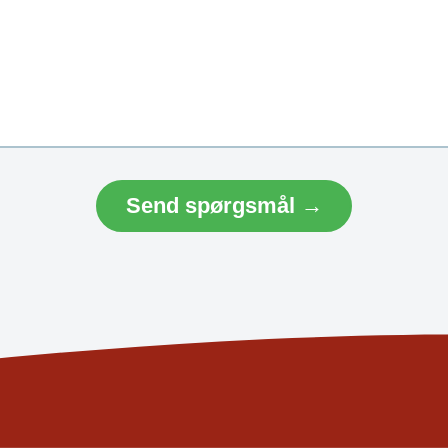
Send spørgsmål →