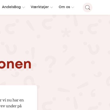
AndelsBog
Værktøjer
Om os
ronen
r vi nu har en
krev under på