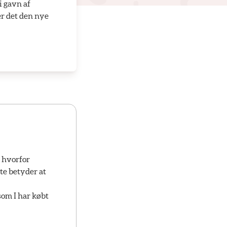
i gavn af
 er det den nye
 hvorfor
te betyder at
som I har købt