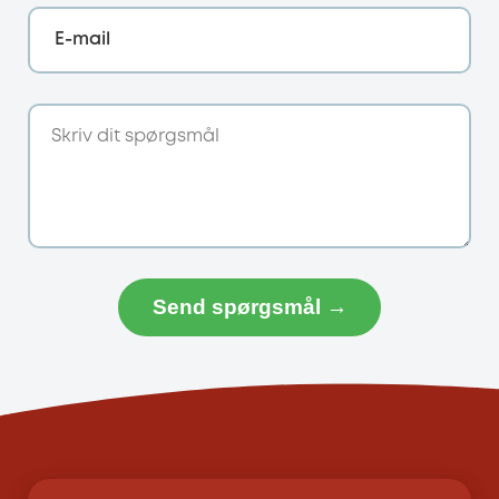
E-mail
Send spørgsmål →