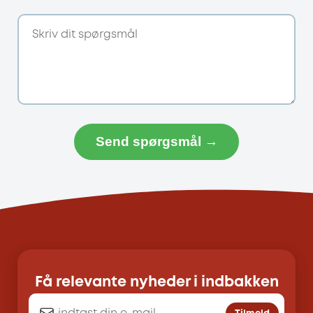
Send spørgsmål →
Få relevante nyheder i indbakken