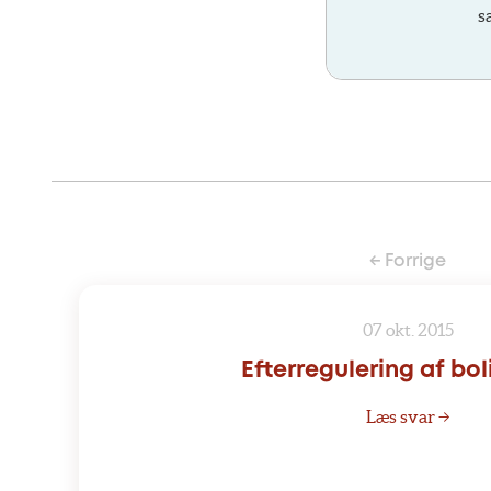
s
← Forrige
07 okt. 2015
Efterregulering af bol
Læs svar →