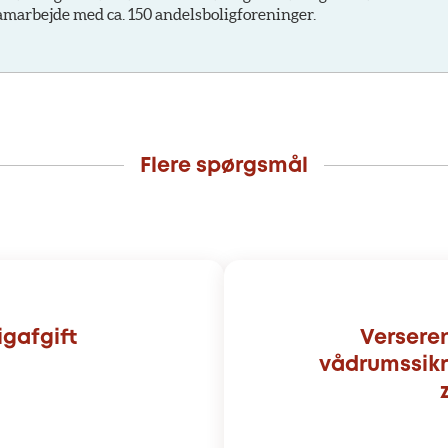
amarbejde med ca. 150 andelsboligforeninger.
Flere spørgsmål
igafgift
Versere
vådrumssikr