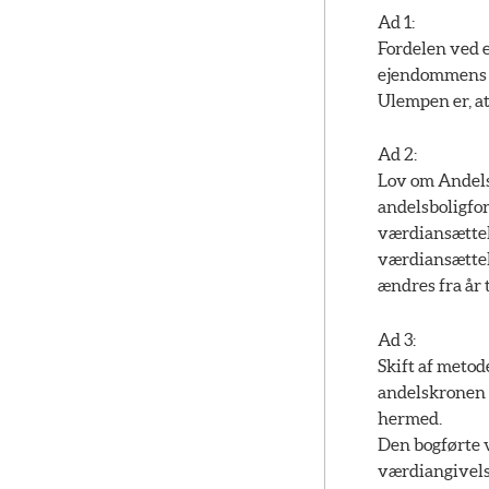
Ad 1:
Fordelen ved e
ejendommens v
Ulempen er, at
Ad 2:
Lov om Andelsb
andelsboligfor
værdiansættel
værdiansættel
ændres fra år t
Ad 3:
Skift af metod
andelskronen 
hermed.
Den bogførte 
værdiangivels