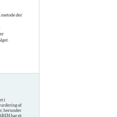
n metode der
e
er
lget.
t i
vurdering af
r, herunder
UAREN har et