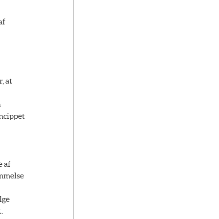
af
, at
n
ncippet
e af
emmelse
lge
.