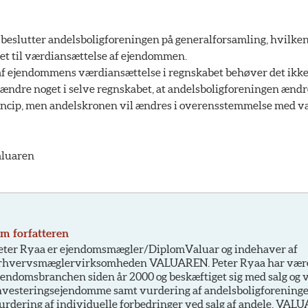
så beslutter andelsboligforeningen på generalforsamling, hvilke
et til værdiansættelse af ejendommen.
af ejendommens værdiansættelse i regnskabet behøver det ikk
ændre noget i selve regnskabet, at andelsboligforeningen ændr
ncip, men andelskronen vil ændres i overensstemmelse med va
aluaren
m forfatteren
eter Ryaa er ejendomsmægler/DiplomValuar og indehaver af
rhvervsmæglervirksomheden VALUAREN. Peter Ryaa har være
jendomsbranchen siden år 2000 og beskæftiget sig med salg og 
nvesteringsejendomme samt vurdering af andelsboligforeninge
urdering af individuelle forbedringer ved salg af andele. VAL