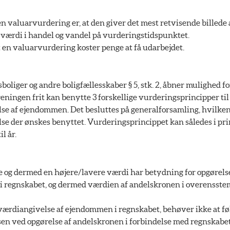
n valuarvurdering er, at den giver det mest retvisende billede 
ærdi i handel og vandel på vurderingstidspunktet.
 en valuarvurdering koster penge at få udarbejdet.
oliger og andre boligfællesskaber § 5, stk. 2, åbner mulighed for
eningen frit kan benytte 3 forskellige vurderingsprincipper til
se af ejendommen. Det besluttes på generalforsamling, hvilke
se der ønskes benyttet. Vurderingsprincippet kan således i pri
il år.
e og dermed en højere/lavere værdi har betydning for opgørels
i regnskabet, og dermed værdien af andelskronen i overensst
værdiangivelse af ejendommen i regnskabet, behøver ikke at fø
en ved opgørelse af andelskronen i forbindelse med regnskabet