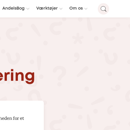
AndelsBog
Værktøjer
Om os
ering
heden for et