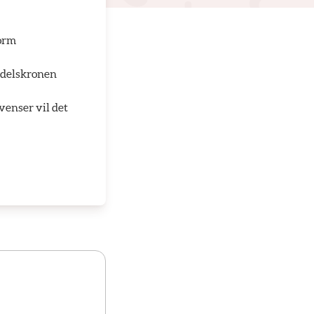
form
andelskronen
kvenser vil det