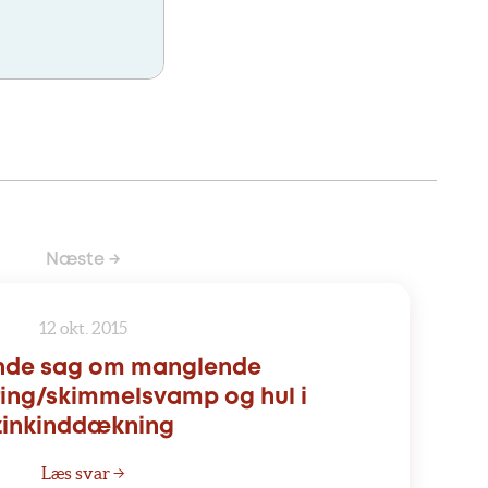
Næste →
12 okt. 2015
nde sag om manglende
ing/skimmelsvamp og hul i
zinkinddækning
Læs svar →