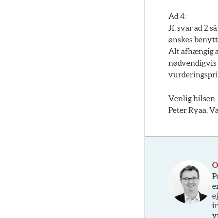
Ad 4:
Jf. svar ad 2 
ønskes benytt
Alt afhængig 
nødvendigvis 
vurderingspri
Venlig hilsen
Peter Ryaa, V
O
P
e
e
i
v