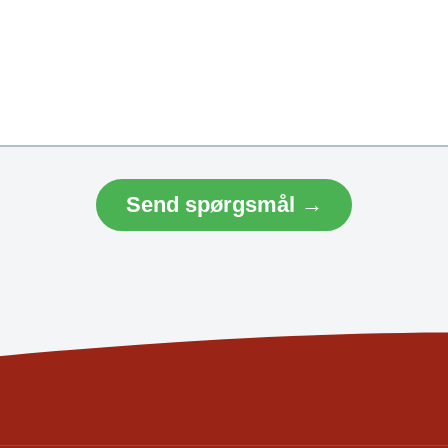
Send spørgsmål →