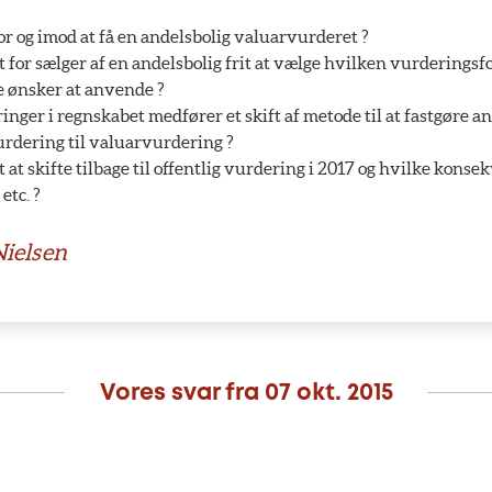
for og imod at få en andelsbolig valuarvurderet ?
gt for sælger af en andelsbolig frit at vælge hvilken vurderings
ønsker at anvende ?
inger i regnskabet medfører et skift af metode til at fastgøre 
vurdering til valuarvurdering ?
t at skifte tilbage til offentlig vurdering i 2017 og hvilke konse
etc. ?
ielsen
Vores svar fra
07 okt. 2015