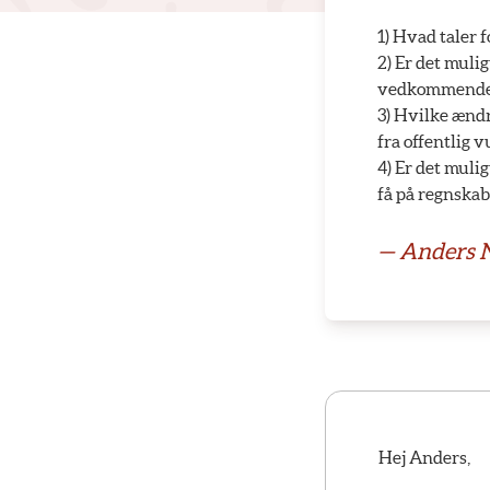
1) Hvad taler 
2) Er det muli
vedkommende 
3) Hvilke ændr
fra offentlig 
4) Er det mulig
få på regnskab 
— Anders N
Hej Anders,