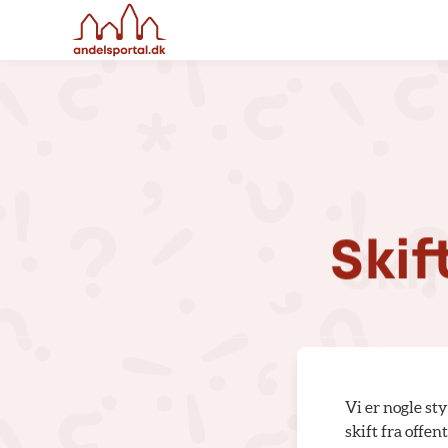
Skif
Vi er nogle st
skift fra offe