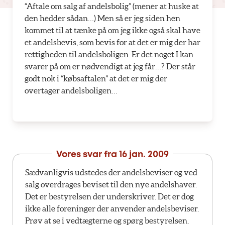
“Aftale om salg af andelsbolig” (mener at huske at
den hedder sådan…) Men så er jeg siden hen
kommet til at tænke på om jeg ikke også skal have
et andelsbevis, som bevis for at det er mig der har
rettigheden til andelsboligen. Er det noget I kan
svarer på om er nødvendigt at jeg får…? Der står
godt nok i “købsaftalen” at det er mig der
overtager andelsboligen…
Vores svar fra
16 jan. 2009
Sædvanligvis udstedes der andelsbeviser og ved
salg overdrages beviset til den nye andelshaver.
Det er bestyrelsen der underskriver. Det er dog
ikke alle foreninger der anvender andelsbeviser.
Prøv at se i vedtægterne og spørg bestyrelsen.