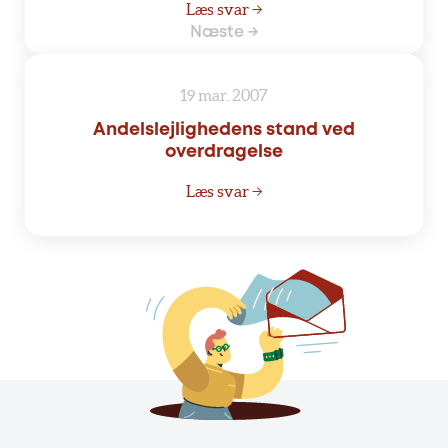
Læs svar →
Næste →
19 mar. 2007
Andelslejlighedens stand ved
overdragelse
Læs svar →