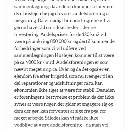
sammenlægning, da andelen kommer til at være
dyr, huslejen høj og da vores andelsforening er
meget ung. Da vi nødigt brænde fingrene vil vi
gerne have råd om sikkerheden i denne
investering. Andelsprisen for de 120 km2 vil
være på omkring 850.000 kr. og dertil kommer de
forbedringer som vi vil udføre ved
sammenlægningen Huslejen kommer til at være
på ca. 9000 kr / mrd. Andelsforeningen er som
nævnt meget ung, ca. 1½ år, og da det også er en
ejendom fra efter krigstid, som nu trænger til en
del reparationer og udskiftninger m.m, kan
økonomien ikke siges at være for stabil. Desuden
er foreningens bestyrelse et problem da der ikke
synes at være nogen der gider at engagere sig og
dem der gør, kan forventes at sige fra pga. for
meget arbejde. Således kan vi måske ikke
vedblive at være andelsforening – da man vel