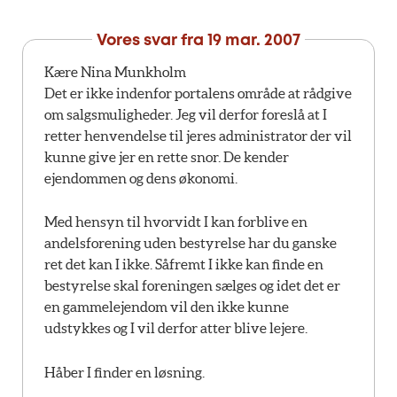
Vores svar fra
19 mar. 2007
Kære Nina Munkholm
Det er ikke indenfor portalens område at rådgive
om salgsmuligheder. Jeg vil derfor foreslå at I
retter henvendelse til jeres administrator der vil
kunne give jer en rette snor. De kender
ejendommen og dens økonomi.
Med hensyn til hvorvidt I kan forblive en
andelsforening uden bestyrelse har du ganske
ret det kan I ikke. Såfremt I ikke kan finde en
bestyrelse skal foreningen sælges og idet det er
en gammelejendom vil den ikke kunne
udstykkes og I vil derfor atter blive lejere.
Håber I finder en løsning.