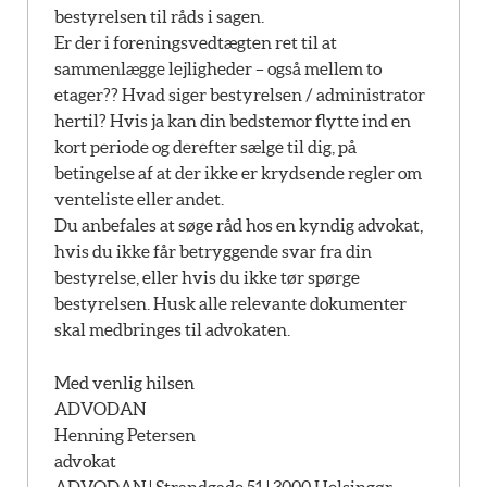
bestyrelsen til råds i sagen.
Er der i foreningsvedtægten ret til at
sammenlægge lejligheder – også mellem to
etager?? Hvad siger bestyrelsen / administrator
hertil? Hvis ja kan din bedstemor flytte ind en
kort periode og derefter sælge til dig, på
betingelse af at der ikke er krydsende regler om
venteliste eller andet.
Du anbefales at søge råd hos en kyndig advokat,
hvis du ikke får betryggende svar fra din
bestyrelse, eller hvis du ikke tør spørge
bestyrelsen. Husk alle relevante dokumenter
skal medbringes til advokaten.
Med venlig hilsen
ADVODAN
Henning Petersen
advokat