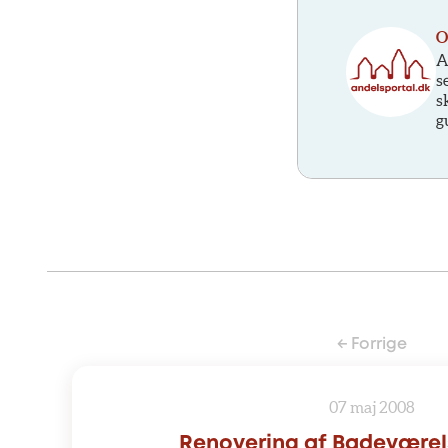
O
A
s
s
g
← Forrige
07 maj 2008
Renovering af Badeværel