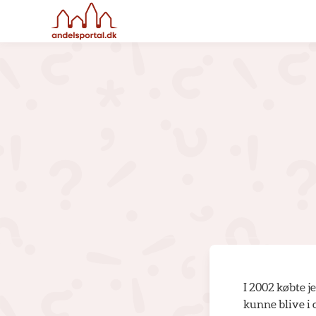
I 2002 købte je
kunne blive i o