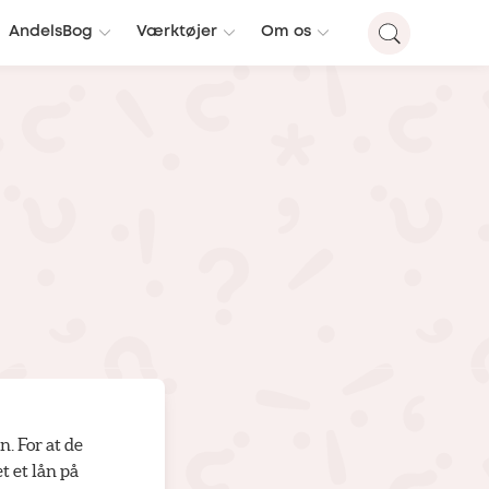
AndelsBog
Værktøjer
Om os
n. For at de
t et lån på