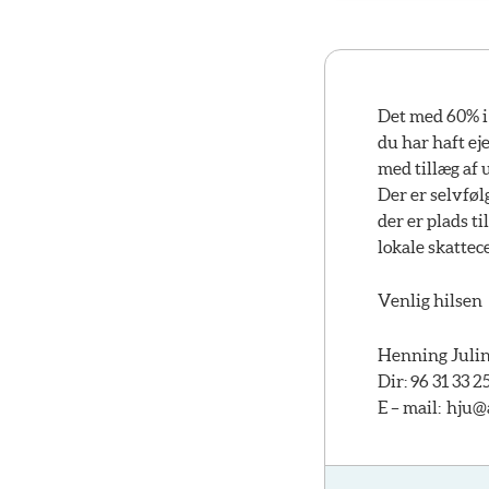
Det med 60% i 
du har haft ej
med tillæg af u
Der er selvføl
der er plads t
lokale skattec
Venlig hilsen
Henning Julin
Dir: 96 31 33 2
E – mail:
hju@