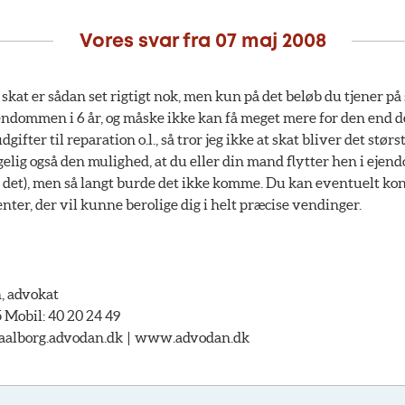
Vores svar fra
07 maj 2008
skat er sådan set rigtigt nok, men kun på det beløb du tjener på 
endommen i 6 år, og måske ikke kan få meget mere for den end d
dgifter til reparation o.l., så tror jeg ikke at skat bliver det stør
gelig også den mulighed, at du eller din mand flytter hen i eje
il det), men så langt burde det ikke komme. Du kan eventuelt kon
enter, der vil kunne berolige dig i helt præcise vendinger.
, advokat
5 Mobil: 40 20 24 49
aalborg.advodan.dk |
www.advodan.dk