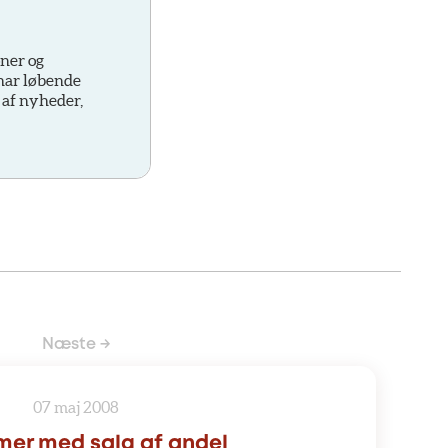
oner og
 har løbende
 af nyheder,
Næste →
07 maj 2008
mer med salg af andel