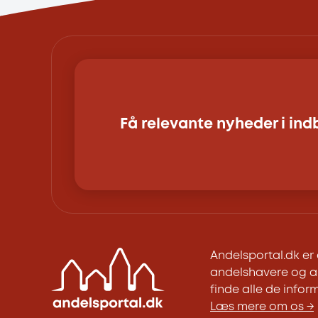
Få relevante nyheder i in
Andelsportal.dk e
andelshavere og an
finde alle de inform
Læs mere om os →