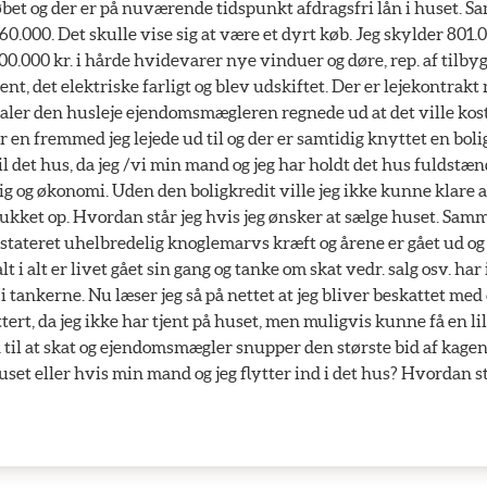
bet og der er på nuværende tidspunkt afdragsfri lån i huset. S
60.000. Det skulle vise sig at være et dyrt køb. Jeg skylder 801.0
100.000 kr. i hårde hvidevarer nye vinduer og døre, rep. af tilb
dent, det elektriske farligt og blev udskiftet. Der er lejekontrak
aler den husleje ejendomsmægleren regnede ud at det ville koste
 en fremmed jeg lejede ud til og der er samtidig knyttet en bolig
il det hus, da jeg /vi min mand og jeg har holdt det hus fuldstænd
ig og økonomi. Uden den boligkredit ville jeg ikke kunne klare al
 dukket op. Hvordan står jeg hvis jeg ønsker at sælge huset. Samm
ateret uhelbredelig knoglemarvs kræft og årene er gået ud og 
lt i alt er livet gået sin gang og tanke om skat vedr. salg osv. ha
 i tankerne. Nu læser jeg så på nettet at jeg bliver beskattet me
ittert, da jeg ikke har tjent på huset, men muligvis kunne få en li
ud til at skat og ejendomsmægler snupper den største bid af kage
huset eller hvis min mand og jeg flytter ind i det hus? Hvordan stå