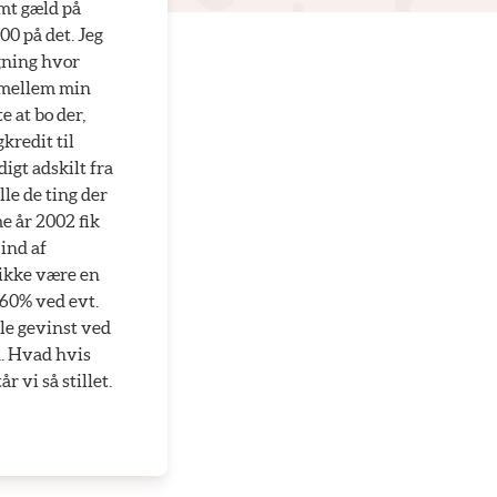
amt gæld på
00 på det. Jeg
ygning hvor
t mellem min
 at bo der,
kredit til
igt adskilt fra
le de ting der
e år 2002 fik
ind af
r ikke være en
d 60% ved evt.
lle gevinst ved
n. Hvad hvis
r vi så stillet.