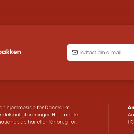
dbakken
r en hjemmeside for Danmarks
An
delsboligforeninger. Her kan de
An
ationer, de har eller får brug for.
11