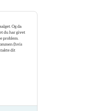
salget. Og da
et du har givet
ste problem.
ndommen (hvis
takte dit