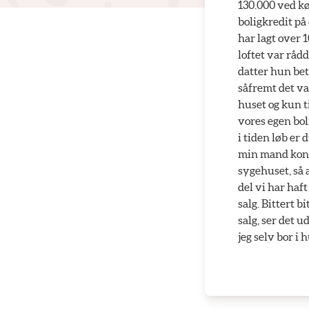
130.000 ved kø
boligkredit på 
har lagt over 
loftet var råd
datter hun bet
såfremt det var
huset og kun t
vores egen bol
i tiden løb er
min mand konst
sygehuset, så a
del vi har haft
salg. Bittert b
salg, ser det 
jeg selv bor i 