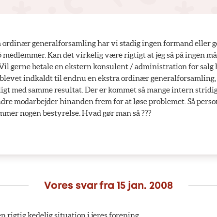
a ordinær generalforsamling har vi stadig ingen formand eller 
5 medlemmer. Kan det virkelig være rigtigt at jeg så på ingen m
 Vil gerne betale en ekstern konsulent / administration for salg
 blevet indkaldt til endnu en ekstra ordinær generalforsamling,
ligt med samme resultat. Der er kommet så mange intern stridi
dre modarbejder hinanden frem for at løse problemet. Så personl
ommer nogen bestyrelse. Hvad gør man så ???
Vores svar fra
15 jan. 2008
 rigtig kedelig situation i jeres forening.