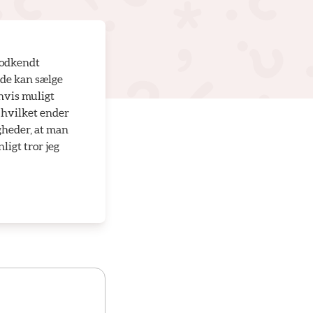
godkendt
åde kan sælge
 hvis muligt
 hvilket ender
gheder, at man
igt tror jeg