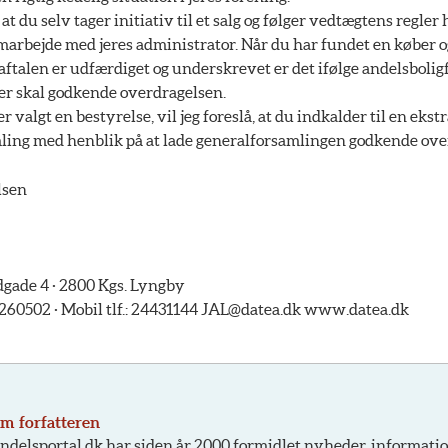
, at du selv tager initiativ til et salg og følger vedtægtens regler 
marbejde med jeres administrator. Når du har fundet en køber o
aftalen er udfærdiget og underskrevet er det ifølge andelsboli
der skal godkende overdragelsen.
r valgt en bestyrelse, vil jeg foreslå, at du indkalder til en eks
ling med henblik på at lade generalforsamlingen godkende ove
lsen
ade 4 · 2800 Kgs. Lyngby
45260502 · Mobil tlf.: 24431144 JAL@datea.dk www.datea.dk
m forfatteren
ndelsportal.dk har siden år 2000 formidlet nyheder, informati