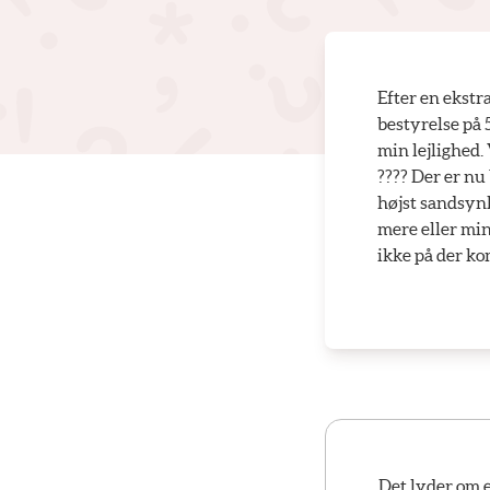
Efter en ekstr
bestyrelse på 
min lejlighed.
???? Der er nu
højst sandsyn
mere eller min
ikke på der k
Det lyder om en