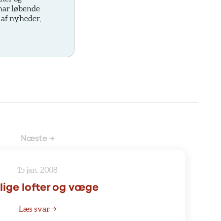
 har løbende
 af nyheder,
Næste →
15 jan. 2008
lige lofter og væge
Læs svar →