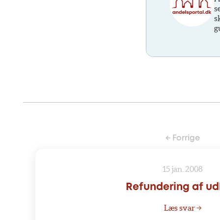
s
s
g
← Forrige
15 jan. 2008
Refundering af u
Læs svar →