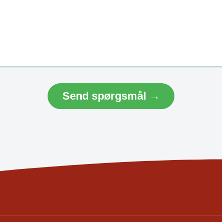
Send spørgsmål →