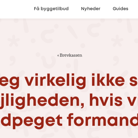
Få byggetilbud
Nyheder
Guides
«
Brevkassen
jeg
virkelig
ikke
jligheden,
hvis
v
udpeget
forman