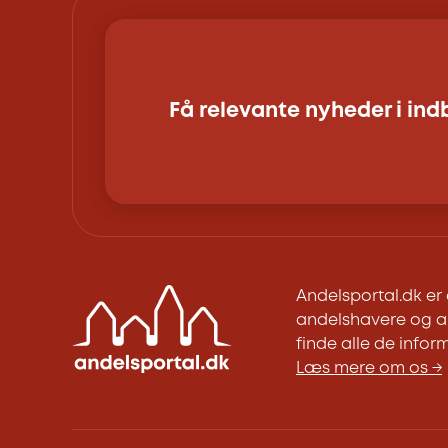
Få relevante nyheder i in
Andelsportal.dk e
andelshavere og an
finde alle de inform
Læs mere om os →