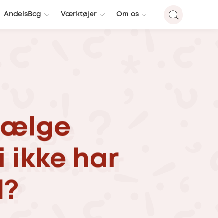
AndelsBog
Værktøjer
Om os
sælge
i
ikke
har
d?