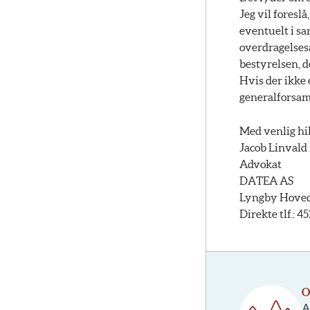
Jeg vil foreslå
eventuelt i sa
overdragelses
bestyrelsen, 
Hvis der ikke e
generalforsam
Med venlig hi
Jacob Linvald
Advokat
DATEA AS
Lyngby Hovedg
Direkte tlf.: 
O
A