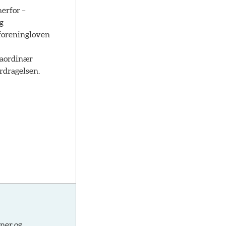
herfor –
g
gforeningloven
traordinær
rdragelsen.
oner og