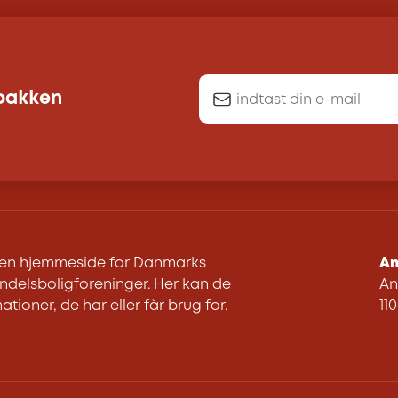
dbakken
r en hjemmeside for Danmarks
An
delsboligforeninger. Her kan de
An
ationer, de har eller får brug for.
11