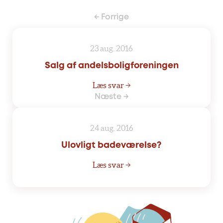
← Forrige
23 aug. 2016
Salg af andelsboligforeningen
Læs svar →
Næste →
24 aug. 2016
Ulovligt badeværelse?
Læs svar →