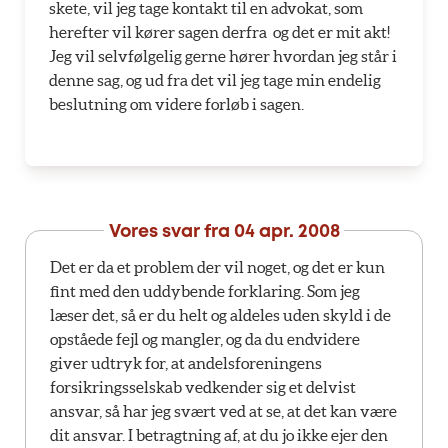
skete, vil jeg tage kontakt til en advokat, som
herefter vil kører sagen derfra  og det er mit akt!
Jeg vil selvfølgelig gerne hører hvordan jeg står i
denne sag, og ud fra det vil jeg tage min endelig
beslutning om videre forløb i sagen.
Vores svar fra
04 apr. 2008
Det er da et problem der vil noget, og det er kun
fint med den uddybende forklaring. Som jeg
læser det, så er du helt og aldeles uden skyld i de
opståede fejl og mangler, og da du endvidere
giver udtryk for, at andelsforeningens
forsikringsselskab vedkender sig et delvist
ansvar, så har jeg svært ved at se, at det kan være
dit ansvar. I betragtning af, at du jo ikke ejer den