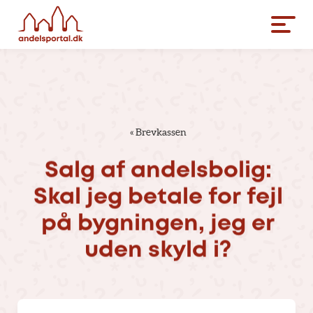
«
Brevkassen
Salg
af
andelsbolig:
Skal
jeg
betale
for
fejl
på
bygningen,
jeg
er
uden
skyld
i?