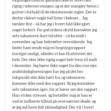
bygningen (som er gammel) ikke er lavet helt
rigtig i tidernes morgen, og at der mangler beton i
gulvet i forhold til de eksisterende regler. Der er
derfor rådnet nogle fod lister i køknet… Jeg
tænker fint – så har jeg i hvert fald ikke gjort
noget forkert. For god ordens skyld kontakter jeg
selv taksatoren kort tid efter – cirka midt i
november, og han bekræfter overstående. Jeg
beder ham sende mig en bygningsrapport
hurtigst muligt, således vi kan få afsluttet det
hele. Der sker ikke rigtig noget helt frem til midt
i december. Jeg hører ikke noget fra den nye ejer,
andelsboligforeningen har jeg på det her
tidspunkt slet ikke hørt fra, og taksatoren
kommer ikke med den rapport. Så jeg kontakter
selv taksatoren igen, for at hører om den rapport.
Han virker stresset, og fortæller mig at han er
ved at indhente tilbud på overnævnte skade, og
at jeg må have lidt tålmodighed. Der vil i hvert