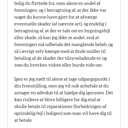
bolig du flyttede fra, men alene en andel af
foreningen, og i betragtning af, at der ikke var
noget du kunne have gjort for at afværge
eventuelle skader (af nævnte art), og endelig i
betragtning af, at der er tale om en bygningsfejl
eller skade, så kan jeg ikke se andet, end at
foreningen må udbetale det manglende beløb, og
så i øvrigt selv kæmpe med at finde midler til
betaling af de skader der tilsyneladende er, og
som du hverken vidste eller burde vide om.
Igen er jeg nødt til alene at tage udgangspunkt i
din fremstilling, men jeg vil nok anbefale at du
antager en advokat til at hjælpe dig igennem. Det
kan risikere at blive billigere for dig end at
skulle betale til reparationer (forbedringen af
oprindelig fejl i boligen) som man vil have dig til
at betale.