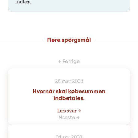
indlæg.
Flere spørgsmål
← Forrige
28 mar. 2008
Hvornår skal købesummen
indbetales.
Læs svar →
Næste →
04 apr. 2008