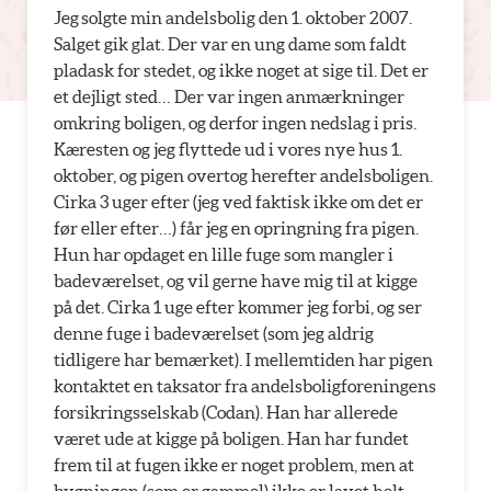
Jeg solgte min andelsbolig den 1. oktober 2007.
Salget gik glat. Der var en ung dame som faldt
pladask for stedet, og ikke noget at sige til. Det er
et dejligt sted… Der var ingen anmærkninger
omkring boligen, og derfor ingen nedslag i pris.
Kæresten og jeg flyttede ud i vores nye hus 1.
oktober, og pigen overtog herefter andelsboligen.
Cirka 3 uger efter (jeg ved faktisk ikke om det er
før eller efter…) får jeg en opringning fra pigen.
Hun har opdaget en lille fuge som mangler i
badeværelset, og vil gerne have mig til at kigge
på det. Cirka 1 uge efter kommer jeg forbi, og ser
denne fuge i badeværelset (som jeg aldrig
tidligere har bemærket). I mellemtiden har pigen
kontaktet en taksator fra andelsboligforeningens
forsikringsselskab (Codan). Han har allerede
været ude at kigge på boligen. Han har fundet
frem til at fugen ikke er noget problem, men at