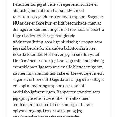
hele. Her får jeg at vide at sagen endnu ikke er
afsluttet, men at hun har snakket med
taksatoren, og at der nu er lavet rapport. Sagen er
NU at der er ikke kun er lidt betonskade, men at
der også er kommet noget med revnedannelse fra
fuge i badeværelse, og manglende
vådrumssikring  som lige pludselig er noget som
jeg skal betale for, da andelsboligforsikringen
ikke dækker det! Her bliver jeg en smule rystet 
Her 5 måneder efter jeg har solgt min andelsbolig
er problemet ligesom mit  er alle blevet enige om
på nær mig, som faktisk ikke er blevet taget med i
sagen overhovedet. Dags dato har jeg så modtaget
en kopi af bygningsrapporten, sendt af
andelsboligforeningen. Rapporten var den som
jeg spurgte efter i december  nu altså med
ændringer i forhold til det som jeg er blevet
oplyst dengang. Det er første gang jeg