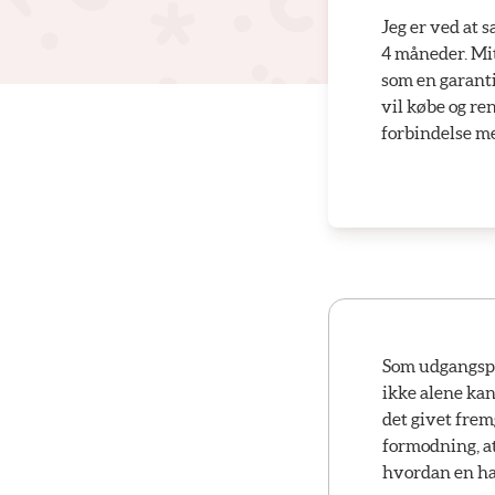
Jeg er ved at 
4 måneder. Mit
som en garanti
vil købe og re
forbindelse me
Som udgangspun
ikke alene kan
det givet frem
formodning, at
hvordan en han