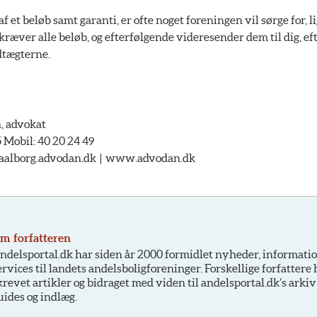
af et beløb samt garanti, er ofte noget foreningen vil sørge for, 
ræver alle beløb, og efterfølgende videresender dem til dig, eft
dtægterne.
, advokat
5 Mobil: 40 20 24 49
@aalborg.advodan.dk | www.advodan.dk
m forfatteren
ndelsportal.dk har siden år 2000 formidlet nyheder, informati
ervices til landets andelsboligforeninger. Forskellige forfattere
krevet artikler og bidraget med viden til andelsportal.dk’s arkiv
uides og indlæg.