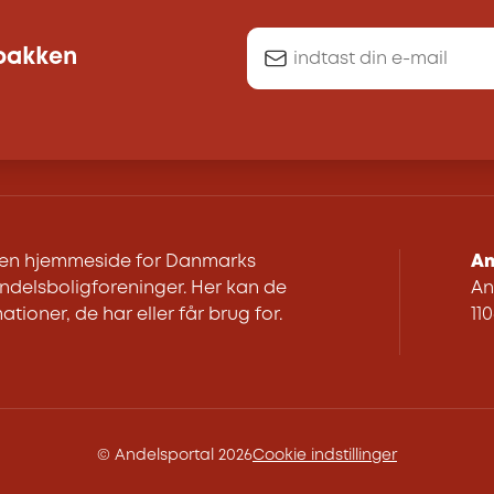
dbakken
r en hjemmeside for Danmarks
An
delsboligforeninger. Her kan de
An
ationer, de har eller får brug for.
11
© Andelsportal 2026
Cookie indstillinger