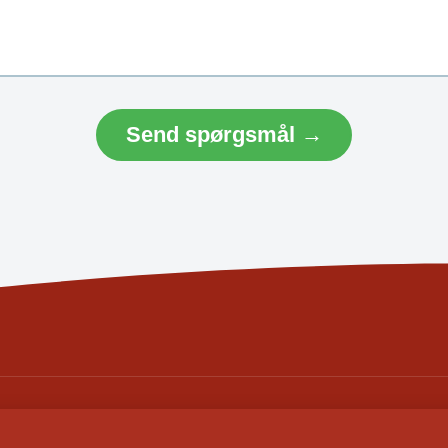
Send spørgsmål →