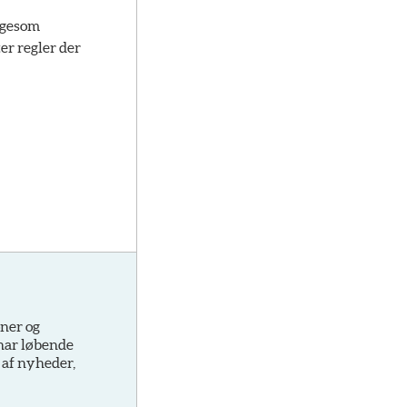
ligesom
er regler der
oner og
 har løbende
 af nyheder,