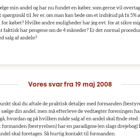
sælge min andel og har nu fundet en køber, som gerne vil overt
 spørgsmål til Jer er, om man kan bede om et indskud på fx 5% a
 for købet? Hvilke andre muligheder har jeg evt. for at sikre mi
nt faktisk har pengene om de 4 måneder? Er det normal procedur
d salg af andele?
Vores svar fra
19 maj 2008
kt skal du aftale de praktisk detaljer med formanden (bestyre
 sælge din andel, men må efterleve de vedtægter foreningen har
gå, hvordan og på hvilken måde salg af en andel skal finde sted.
 formanden (bestyrelsen) har en paradigme (en slags drejebog) l
del skal foretages. Så hurtig kontakt til formanden.