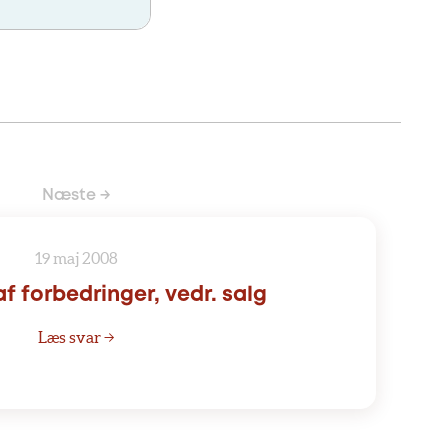
Næste →
19 maj 2008
f forbedringer, vedr. salg
Læs svar →