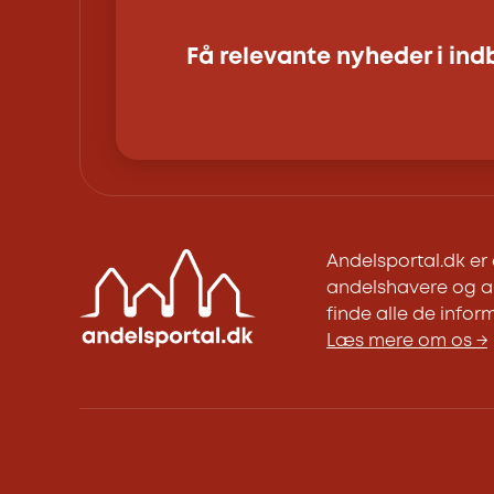
Få relevante nyheder i in
Andelsportal.dk e
andelshavere og an
finde alle de inform
Læs mere om os →