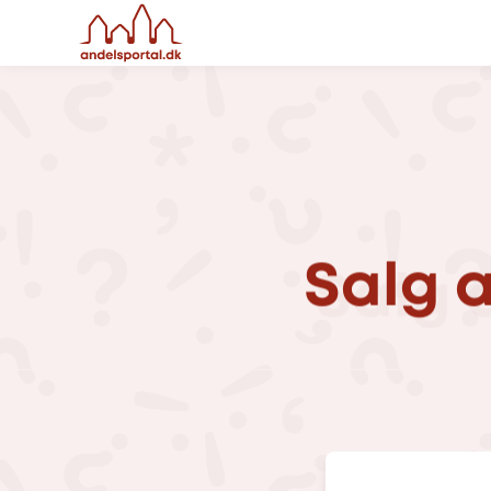
Salg
a