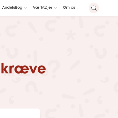
AndelsBog
Værktøjer
Om os
kræve