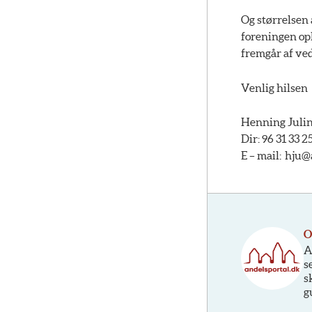
Og størrelsen 
foreningen opk
fremgår af ve
Venlig hilsen
Henning Julin
Dir: 96 31 33 2
E – mail: hju
O
A
s
s
g