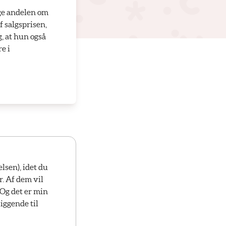
age andelen om
f salgsprisen,
g, at hun også
e i
lsen), idet du
. Af dem vil
 Og det er min
iggende til