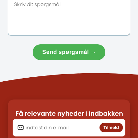
Send spørgsmål →
Få relevante nyheder i indbakken
Tilmeld