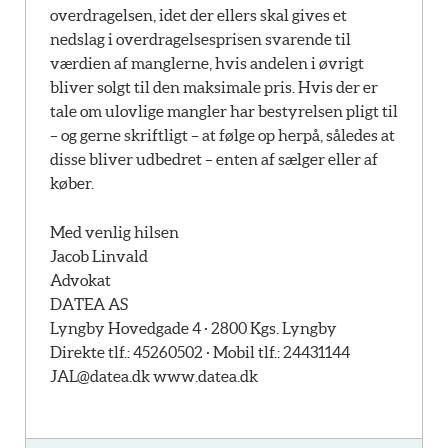
overdragelsen, idet der ellers skal gives et
nedslag i overdragelsesprisen svarende til
værdien af manglerne, hvis andelen i øvrigt
bliver solgt til den maksimale pris. Hvis der er
tale om ulovlige mangler har bestyrelsen pligt til
– og gerne skriftligt – at følge op herpå, således at
disse bliver udbedret – enten af sælger eller af
køber.
Med venlig hilsen
Jacob Linvald
Advokat
DATEA AS
Lyngby Hovedgade 4 · 2800 Kgs. Lyngby
Direkte tlf.: 45260502 · Mobil tlf.: 24431144
JAL@datea.dk www.datea.dk