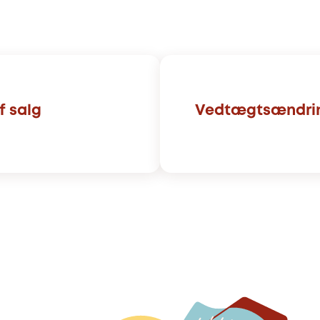
f salg
Vedtægtsændring