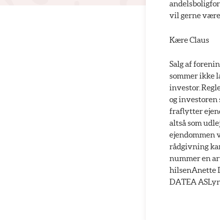
andelsboligfor
vil gerne være
Kære Claus
Salg af foreni
sommer ikke læ
investor. Regl
og investoren 
fraflytter eje
altså som udle
ejendommen vid
rådgivning kan
nummer en art
hilsenAnette 
DATEA ASLyng