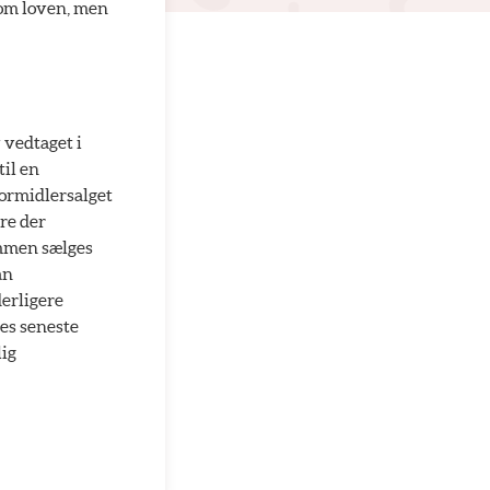
 om loven, men
 vedtaget i
il en
formidlersalget
ere der
ommen sælges
an
erligere
res seneste
ig