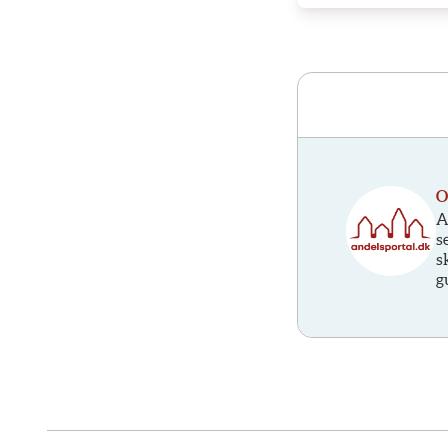
O
A
s
s
g