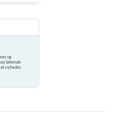
oner og
 har løbende
 af nyheder,