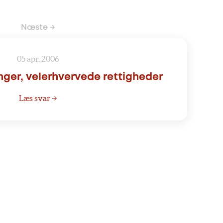
Næste →
05 apr. 2006
er, velerhvervede rettigheder
Læs svar →