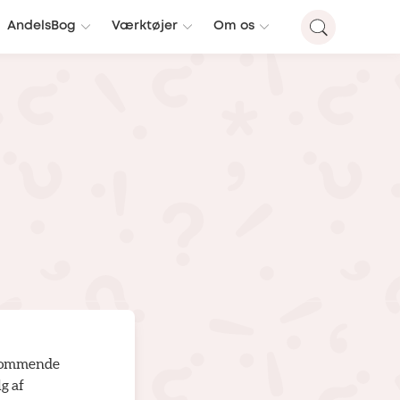
AndelsBog
Værktøjer
Om os
n kommende
g af