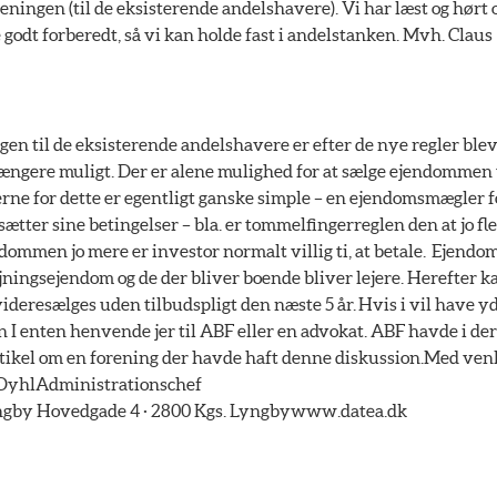
eningen (til de eksisterende andelshavere). Vi har læst og hørt
 godt forberedt, så vi kan holde fast i andelstanken. Mvh. Claus
ngen til de eksisterende andelshavere er efter de nye regler blev
ngere muligt. Der er alene mulighed for at sælge ejendommen t
erne for dette er egentligt ganske simple – en ejendomsmægler 
sætter sine betingelser – bla. er tommelfingerreglen den at jo fl
ndommen jo mere er investor normalt villig ti, at betale. Ejend
jningsejendom og de der bliver boende bliver lejere. Herefter k
eresælges uden tilbudspligt den næste 5 år. Hvis i vil have yd
 I enten henvende jer til ABF eller en advokat. ABF havde i de
ikel om en forening der havde haft denne diskussion.Med venl
DyhlAdministrationschef
by Hovedgade 4 · 2800 Kgs. Lyngbywww.datea.dk