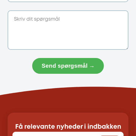
Send spørgsmål →
Få relevante nyheder i indbakken