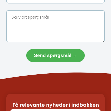
Send spørgsmål →
Få relevante nyheder i indbakken