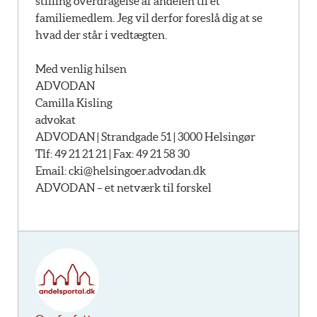
stilling overdragelse af andelen til et
familiemedlem. Jeg vil derfor foreslå dig at se
hvad der står i vedtægten.
Med venlig hilsen
ADVODAN
Camilla Kisling
advokat
ADVODAN | Strandgade 51 | 3000 Helsingør
Tlf: 49 21 21 21 | Fax: 49 21 58 30
Email:
cki@helsingoer.advodan.dk
ADVODAN – et netværk til forskel