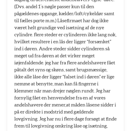
(Dvs. andel 1´s nøgle passer kun til den
pågældenes opgange, kælder/loft/cykeldør samt
til fælles porte m.m.) Låsefirmaet har dog ikke
været helt grundige ved isætning af de nye
cylindre. flere steder er cylinderen ikke lang nok,
hvilket resultere i en lås der ligger “forsænket”
ind i døren. Andre steder sidder cylinderen så
meget ud fra døren at det virker meget
iøjenfaldende. jeg har fra flere andelshavere fået
påtalt det syns og skøns, samt brugsmæssige,
ikke alle låse der ligger “falset ind i døren” er lige
nemme at benytte, man kan få fingerne i
klemmer når man drejer nøglen rundt. Jeg har
fornylig fået en henvendelse fra en af vores
andelshavere der mener,at måden låsene sidder i
på er direkte i modstrid med gældende
lovgivning. Jeg har nu i flere dage forsøgt at finde
frem til lovgivning omkring låse og isætning,