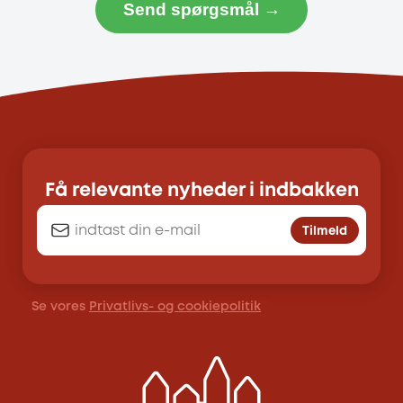
Send spørgsmål →
Få relevante nyheder i indbakken
Tilmeld
Se vores
Privatlivs- og cookiepolitik