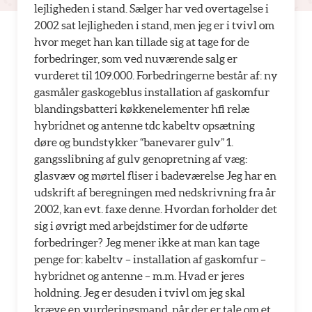
lejligheden i stand. Sælger har ved overtagelse i
2002 sat lejligheden i stand, men jeg er i tvivl om
hvor meget han kan tillade sig at tage for de
forbedringer, som ved nuværende salg er
vurderet til 109.000. Forbedringerne består af: ny
gasmåler gaskogeblus installation af gaskomfur
blandingsbatteri køkkenelementer hfi relæ
hybridnet og antenne tdc kabeltv opsætning
døre og bundstykker “banevarer gulv” 1.
gangsslibning af gulv genopretning af væg:
glasvæv og mørtel fliser i badeværelse Jeg har en
udskrift af beregningen med nedskrivning fra år
2002, kan evt. faxe denne. Hvordan forholder det
sig i øvrigt med arbejdstimer for de udførte
forbedringer? Jeg mener ikke at man kan tage
penge for: kabeltv – installation af gaskomfur –
hybridnet og antenne – m.m. Hvad er jeres
holdning. Jeg er desuden i tvivl om jeg skal
kræve en vurderingsmand, når der er tale om et