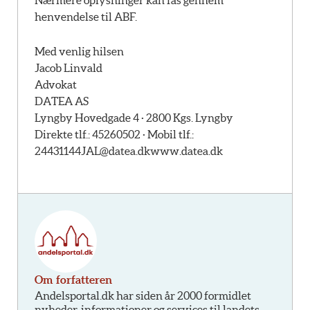
Nærmere oplysninger kan fås gennem
henvendelse til ABF.
Med venlig hilsen
Jacob Linvald
Advokat
DATEA AS
Lyngby Hovedgade 4 · 2800 Kgs. Lyngby
Direkte tlf.: 45260502 · Mobil tlf.:
24431144
JAL@datea.dk
www.datea.dk
Om forfatteren
Andelsportal.dk har siden år 2000 formidlet
nyheder, informationer og services til landets