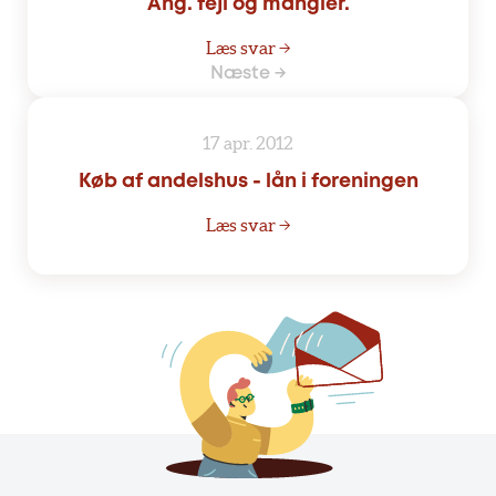
Ang. fejl og mangler.
Læs svar →
Næste →
17 apr. 2012
Køb af andelshus - lån i foreningen
Læs svar →