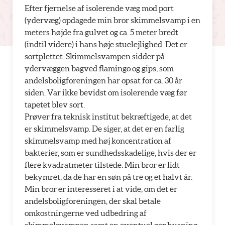
Efter fjernelse af isolerende væg mod port
(ydervæg) opdagede min bror skimmelsvamp i en
meters højde fra gulvet og ca. 5 meter bredt
(indtil videre) i hans høje stuelejlighed. Det er
sortplettet. Skimmelsvampen sidder på
ydervæggen bagved flamingo og gips, som
andelsboligforeningen har opsat for ca. 30 år
siden. Var ikke bevidst om isolerende væg før
tapetet blev sort.
Prøver fra teknisk institut bekræftigede, at det
er skimmelsvamp. De siger, at det er en farlig
skimmelsvamp med høj koncentration af
bakterier, som er sundhedsskadelige, hvis der er
flere kvadratmeter tilstede. Min bror er lidt
bekymret, da de har en søn på tre og et halvt år.
Min bror er interesseret i at vide, om det er
andelsboligforeningen, der skal betale
omkostningerne ved udbedring af