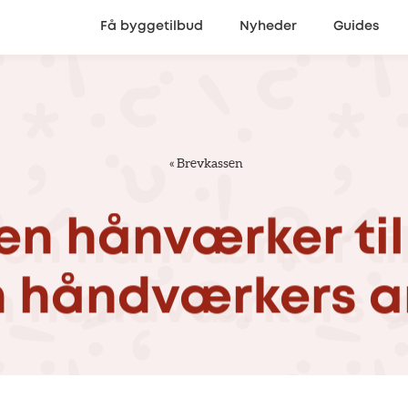
Få byggetilbud
Nyheder
Guides
«
Brevkassen
en
hånværker
til
n
håndværkers
a