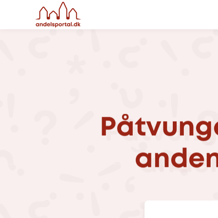
Påtvung
ande