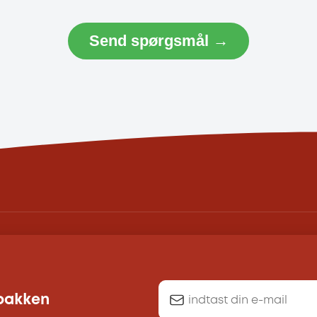
Send spørgsmål →
dbakken