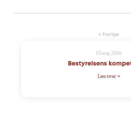
← Forrige
03 aug. 2006
Bestyrelsens kompe
Læs svar →