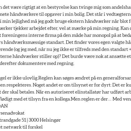
 det være rigtigt at en bestyrelse kan tvinge mig som andelshav
ete håndværkere til opgaver i min bolig. Det står i vedtægterne
i min lejlighed må jeg godt bruge ekstern håndværker når blot
rker tjekker arbejdet efter, vel at mærke på min regning. Kan 
 at foreningens interne firma på den måde har monopol på at b
ers håndværksmæssige standart. Det finder vores egen valgte 
ende (og jeg med, når nu jeg ikke er tilfreds med den standart +
erne håndværker stiller op)? Det burde være nok at ansætte et 
g derefter dokumentere med regning.
el er ikke ulovlig.Reglen kan søges ændret på en generalfors
 den respekteres. Noget andet er om tilsynet er for dyrt: Det er 
t der skal betales. Når en autoriseret elinstallatør har udført a
lødigt med et tilsyn fra en kollega.Men reglen er der… Med ven
DAN
rsenadvokat
andgade 51 | 3000 Helsingør
netværk til forskel