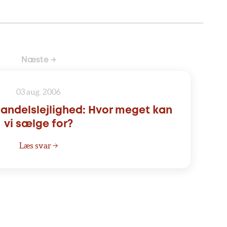
Næste →
03 aug. 2006
andelslejlighed: Hvor meget kan
vi sælge for?
Læs svar →