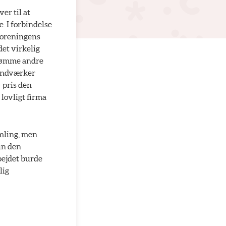
er til at
. I forbindelse
 foreningens
det virkelig
edømme andre
håndværker
 pris den
lovligt firma
amling, men
kun den
rbejdet burde
lig