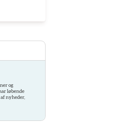
oner og
 har løbende
 af nyheder,