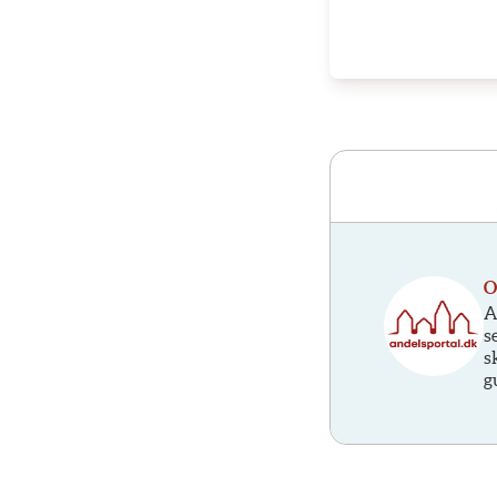
O
A
s
s
g