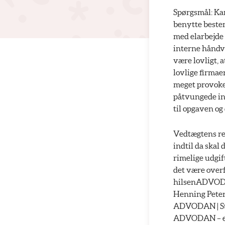
Spørgsmål: Kan
benytte bestem
med elarbejde 
interne håndvæ
være lovligt,
lovlige firma
meget provoker
påtvungede int
til opgaven o
Vedtægtens reg
indtil da skal
rimelige udgif
det være overf
hilsenADVO
Henning Pete
ADVODAN | Str
ADVODAN – et 