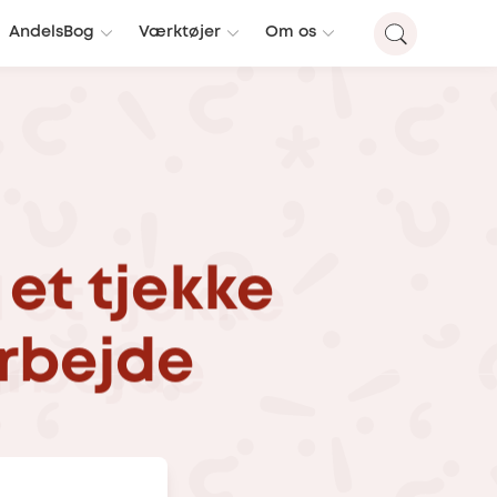
AndelsBog
Værktøjer
Om os
et
tjekke
rbejde