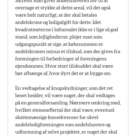
Såfremt man giver andelshaveren lov til at
overtage et stykke af dette areal, vil det også
være helt naturligt, at der skal betales
andelskrone og boligafgift for dette. Idet
kvadratmeterne i loftarealet ikke er i lige så god
stand, som lejlighederne, plejer man som
udgangspunkt at sige, at købssummen er
andelskronen minus et tilskud, som der gives fra
foreningen til forbedringer af foreningens
ejendommen. Hvor stort tilskuddet skal være
bør afhænge af, hvor dyrt det er at bygge om.
En vedtagelse af knopskydninger, som det ret
beset hedder, vil være noget, der skal vedtages
på en generalforsamling. Nærmere omkring med,
hvilket stemmeflertal der skal være, eventuel
skattemæssige konsekvenser for såvel
andelsboligforeningen som andelshavere og
udformning af selve projektet, er noget der skal