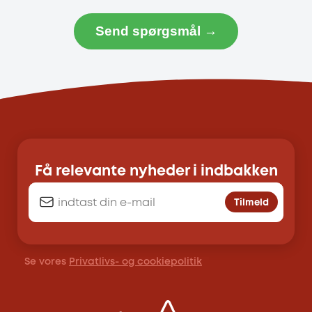
Send spørgsmål →
Få relevante nyheder i indbakken
Tilmeld
Se vores
Privatlivs- og cookiepolitik