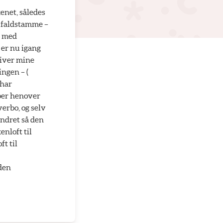
kenet, således
l faldstamme –
t med
er nu igang
liver mine
ngen – (
 har
øber henover
verbo, og selv
ændret så den
nloft til
ft til
 den