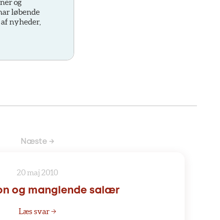
oner og
 har løbende
 af nyheder,
Næste →
20 maj 2010
ion og manglende salær
Læs svar →