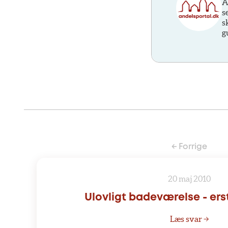
A
s
s
g
← Forrige
20 maj 2010
Ulovligt badeværelse - er
Læs svar →