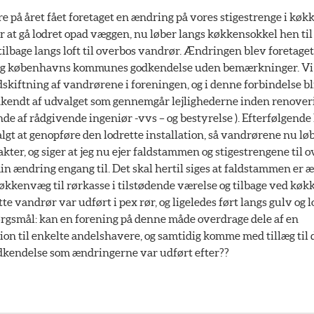
ere på året fået foretaget en ændring på vores stigestrenge i køk
for at gå lodret opad væggen, nu løber langs køkkensokkel hen ti
og tilbage langs loft til overbos vandrør. Ændringen blev foretage
og københavns kommunes godkendelse uden bemærkninger. Vi 
skiftning af vandrørene i foreningen, og i denne forbindelse b
kendt af udvalget som gennemgår lejlighederne inden renoveri
de af rådgivende ingeniør -vvs – og bestyrelse ). Efterfølgende
lgt at genopføre den lodrette installation, så vandrørene nu l
kter, og siger at jeg nu ejer faldstammen og stigestrengene til o
in ændring engang til. Det skal hertil siges at faldstammen er 
kkenvæg til rørkasse i tilstødende værelse og tilbage ved køkke
te vandrør var udført i pex rør, og ligeledes ført langs gulv og lo
rgsmål: kan en forening på denne måde overdrage dele af en
tion til enkelte andelshavere, og samtidig komme med tillæg til
dkendelse som ændringerne var udført efter??