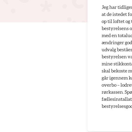
Jeg har tidlig
at de istedet 
op til loftet 
bestyrelsens 
med en totalud
ændringer god
udvalg beståen
bestyrelsen va
mine stikkonta
skal bekoste m
går igennem kø
overbo – lodret
rørkassen. Spø
fællesinstalla
bestyrelsesgo