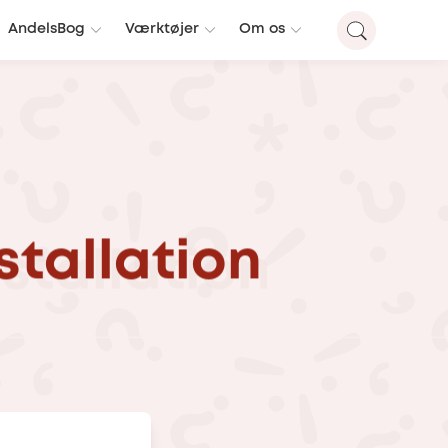
AndelsBog
Værktøjer
Om os
stallation