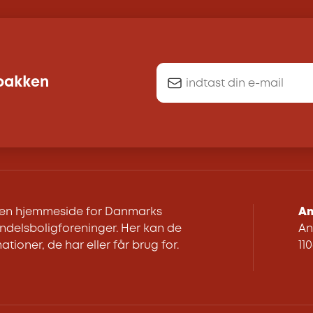
dbakken
r en hjemmeside for Danmarks
An
delsboligforeninger. Her kan de
An
ationer, de har eller får brug for.
11