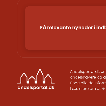
Få relevante nyheder i in
Andelsportal.dk e
andelshavere og an
finde alle de inform
Læs mere om os →