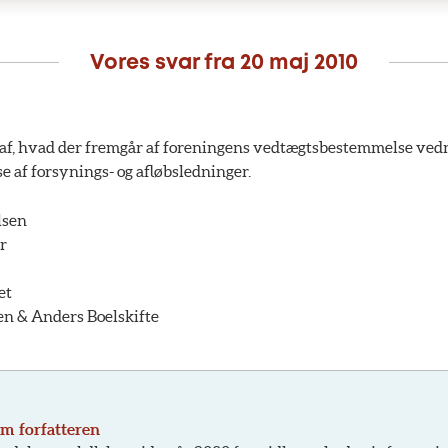
Vores svar fra
20 maj 2010
af, hvad der fremgår af foreningens vedtægtsbestemmelse ved
e af forsynings- og afløbsledninger.
lsen
r
et
en & Anders Boelskifte
m forfatteren