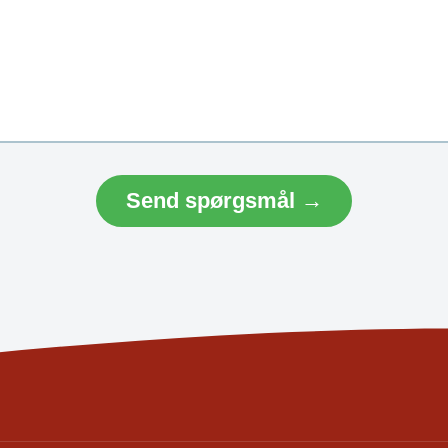
Send spørgsmål →