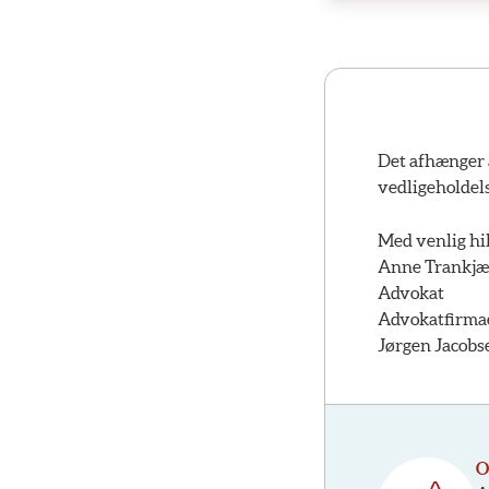
Det afhænger 
vedligeholdels
Med venlig hi
Anne Trankjæ
Advokat
Advokatfirma
Jørgen Jacobs
O