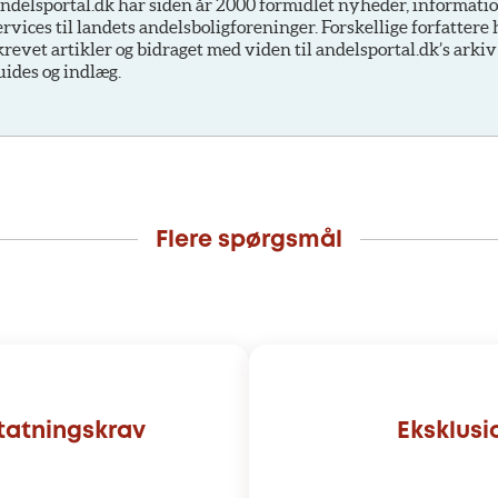
ndelsportal.dk har siden år 2000 formidlet nyheder, informati
ervices til landets andelsboligforeninger. Forskellige forfattere
krevet artikler og bidraget med viden til andelsportal.dk’s arkiv
uides og indlæg.
Flere spørgsmål
statningskrav
Eksklus