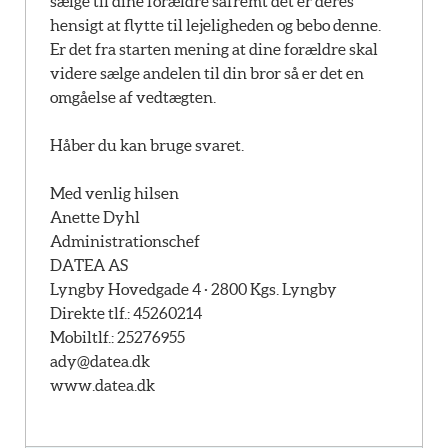
sælge til dine forældre såfremt det er deres
hensigt at flytte til lejeligheden og bebo denne.
Er det fra starten mening at dine forældre skal
videre sælge andelen til din bror så er det en
omgåelse af vedtægten.
Håber du kan bruge svaret.
Med venlig hilsen
Anette Dyhl
Administrationschef
DATEA AS
Lyngby Hovedgade 4 · 2800 Kgs. Lyngby
Direkte tlf.: 45260214
Mobiltlf.: 25276955
ady@datea.dk
www.datea.dk