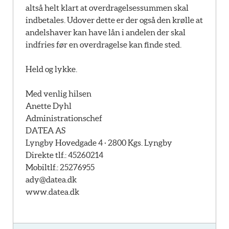
altså helt klart at overdragelsessummen skal
indbetales. Udover dette er der også den krølle at
andelshaver kan have lån i andelen der skal
indfries før en overdragelse kan finde sted.
Held og lykke.
Med venlig hilsen
Anette Dyhl
Administrationschef
DATEA AS
Lyngby Hovedgade 4 · 2800 Kgs. Lyngby
Direkte tlf.: 45260214
Mobiltlf.: 25276955
ady@datea.dk
www.datea.dk