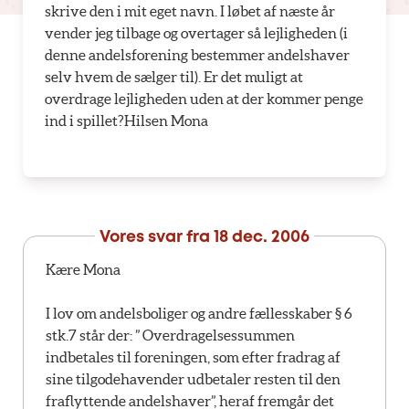
skrive den i mit eget navn. I løbet af næste år
vender jeg tilbage og overtager så lejligheden (i
denne andelsforening bestemmer andelshaver
selv hvem de sælger til). Er det muligt at
overdrage lejligheden uden at der kommer penge
ind i spillet?Hilsen Mona
Vores svar fra
18 dec. 2006
Kære Mona
I lov om andelsboliger og andre fællesskaber § 6
stk.7 står der: ” Overdragelsessummen
indbetales til foreningen, som efter fradrag af
sine tilgodehavender udbetaler resten til den
fraflyttende andelshaver”, heraf fremgår det