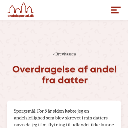
«
Brevkassen
Overdragelse
af
andel
fra
datter
Spørgsmål: For 5 år siden købte jeg en
andelslejlighed som blev skrevet i min datters
navn da jeg i.f.m. flytning til udlandet ikke kunne