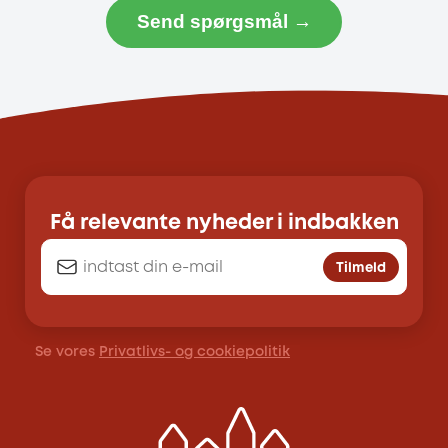
Send spørgsmål →
Få relevante nyheder i indbakken
Tilmeld
Se vores
Privatlivs- og cookiepolitik