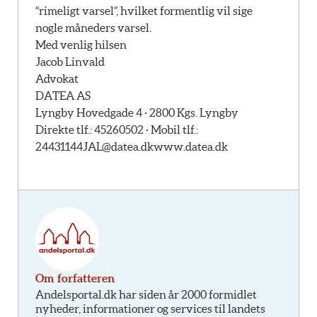
“rimeligt varsel”, hvilket formentlig vil sige
nogle måneders varsel.
Med venlig hilsen
Jacob Linvald
Advokat
DATEA AS
Lyngby Hovedgade 4 · 2800 Kgs. Lyngby
Direkte tlf.: 45260502 · Mobil tlf.:
24431144
JAL@datea.dk
www.datea.dk
Om forfatteren
Andelsportal.dk har siden år 2000 formidlet
nyheder, informationer og services til landets