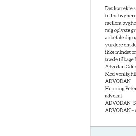
Det korrekte s
til for byghe
mellem bygherr
mig oplyste g
anbefale dig o
vurdere om der
ikke mindst o
træde tilbage f
Advodan Odense
Med venlig hi
ADVODAN
Henning Pete
advokat
ADVODAN | Str
ADVODAN – et 