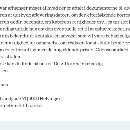
var afhænger meget af hvad der er aftalt i dokumenterne bl. an
rrren at udskyde afleveringsdatoen, om den efterfølgende korr
en og din bekendte, om køberens rettigheder osv. Jeg tør slet i
rundlag udtale mig om den eventuelle ret til at ophæve købet, 
g din bekendte at kontakte en advokat som vil være behjælpelig
 er mulighed for ophævelse, om risikoen for at skulle betale er
m det er fornuftigt med de nugældende priser i Odenseområdet a
ra aftalen.
 kan du finde på nettet. De vil kunne hjælpe dig.
lsen
rsen
andgade 51 | 3000 Helsingør
netværk til forskel