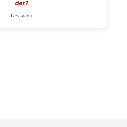
det?
Læs svar →