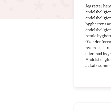
Jeg retter hen
andelsboligfor
andelsboligfo
bygherrens acc
andelsboligfor
betale bygherr
05 er der fort
hvem skal krav
eller mod byg
Andelsboligfor
at købesummen