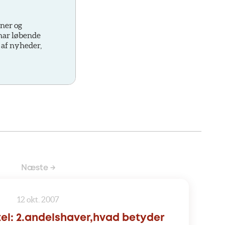
oner og
 har løbende
 af nyheder,
Næste →
12 okt. 2007
el: 2.andelshaver,hvad betyder