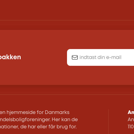
dbakken
r en hjemmeside for Danmarks
An
delsboligforeninger. Her kan de
An
ationer, de har eller får brug for.
11