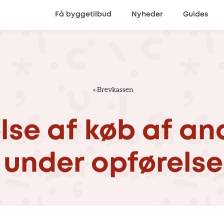
Få byggetilbud
Nyheder
Guides
«
Brevkassen
lse
af
køb
af
an
under
opførelse