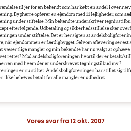
vendelse til jer for en bekendt som har købt en andel i ovennæ
ening. Bygherre opfører en ejendom med 11 lejligheder, som sælg
rening under stiftelse. Min bekendte underskriver tegninstilb
ept efterfølgende. Udbetaling og sikkerhedsstillelse sker over
eningen under stiftelse. Det er hensigten at andelsboligforeni
e, når ejendommen er færdigbygget. Selvom aflevering senest s
sat væsentlige mangler og min bekendte har nu valgt at ophæve
et rettet? Mod andelsboligforeningen hvortil der er betalt/stil
herren med hvem der er underskrevet tegningstilbud mv.?
eningen er nu stiftet. Andelsboligforeningen har stillet sig til
 ikke behøves betalt før alle mangler er udbedret.
Vores svar fra
12 okt. 2007