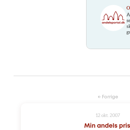
O
A
s
s
g
← Forrige
12 okt. 2007
Min andels pris