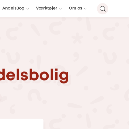
AndelsBog
Værktøjer
Om os
delsbolig