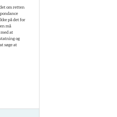
det om retten
espondance
kke på det for
men må
 med at
statning og
t søge at