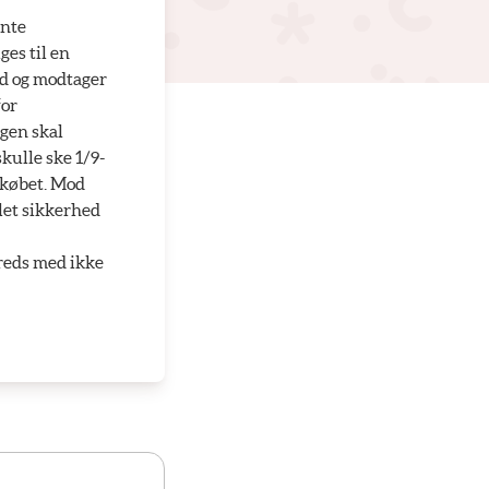
vnte
es til en
ud og modtager
for
ngen skal
kulle ske 1/9-
 købet. Mod
let sikkerhed
freds med ikke