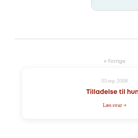
← Forrige
03 sep. 2008
Tilladelse til hu
Læs svar →