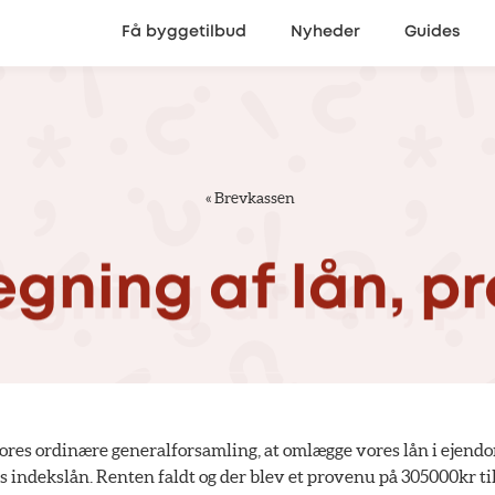
Få byggetilbud
Nyheder
Guides
«
Brevkassen
gning
af
lån,
pr
ores ordinære generalforsamling, at omlægge vores lån i ejend
es indekslån. Renten faldt og der blev et provenu på 305000kr ti