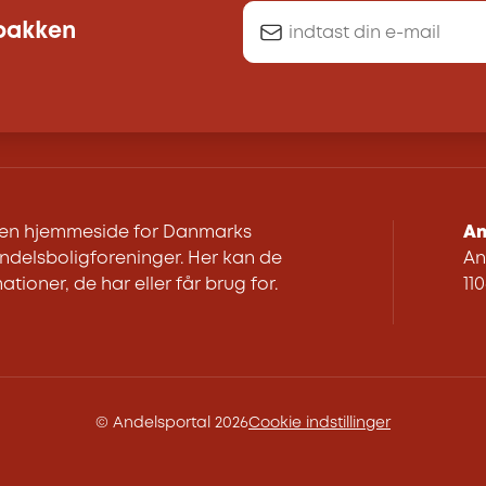
dbakken
r en hjemmeside for Danmarks
An
delsboligforeninger. Her kan de
An
ationer, de har eller får brug for.
11
© Andelsportal 2026
Cookie indstillinger