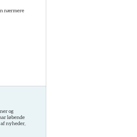
r en nærmere
oner og
 har løbende
 af nyheder,