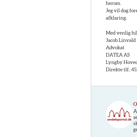
herom.
Jeg vil dog fo
afklaring.
Med venlig hi
Jacob Linvald
Advokat
DATEA AS
Lyngby Hovedg
Direkte tlf.: 4
O
A
s
s
g