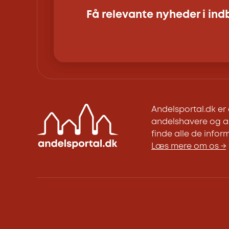
Få relevante nyheder i in
Andelsportal.dk e
andelshavere og an
finde alle de inform
Læs mere om os →