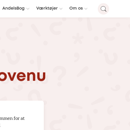
AndelsBog
Værktøjer
Om os
ovenu
ommen for at
l