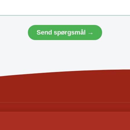
Send spørgsmål →