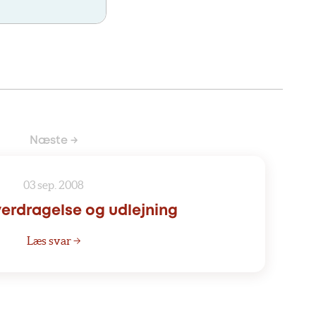
Næste →
03 sep. 2008
erdragelse og udlejning
Læs svar →