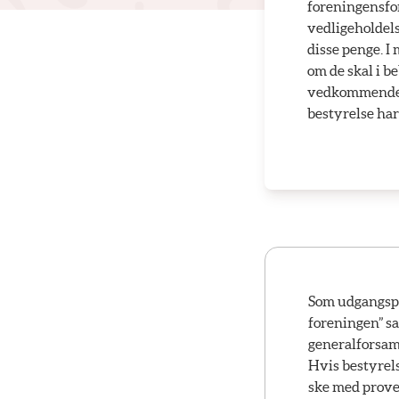
foreningensfor
vedligeholdel
disse penge. I
om de skal i b
vedkommende s
bestyrelse har
Som udgangspun
foreningen” sa
generalforsam
Hvis bestyrels
ske med proven