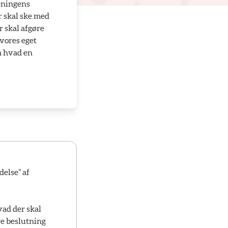
reningens
r skal ske med
r skal afgøre
 vores eget
m hvad en
delse” af
vad der skal
fe beslutning