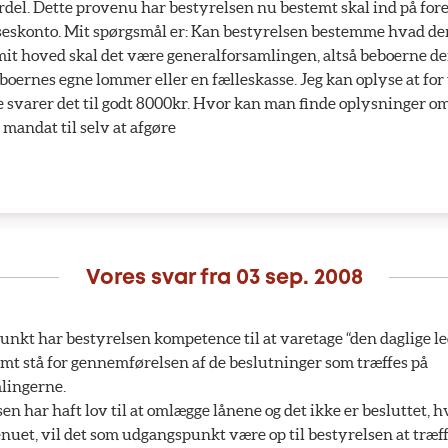
del. Dette provenu har bestyrelsen nu bestemt skal ind på fo
seskonto. Mit spørgsmål er: Kan bestyrelsen bestemme hvad de
 mit hoved skal det være generalforsamlingen, altså beboerne de
eboernes egne lommer eller en fælleskasse. Jeg kan oplyse at for
varer det til godt 8000kr. Hvor kan man finde oplysninger o
 mandat til selv at afgøre
Vores svar fra
03 sep. 2008
kt har bestyrelsen kompetence til at varetage “den daglige le
mt stå for gennemførelsen af de beslutninger som træffes på
lingerne.
en har haft lov til at omlægge lånene og det ikke er besluttet, h
uet, vil det som udgangspunkt være op til bestyrelsen at træf