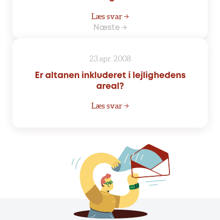
Læs svar →
Næste →
23 apr. 2008
Er altanen inkluderet i lejlighedens
areal?
Læs svar →