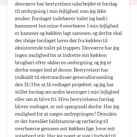
desværre har bestyrelsen udarbejdet et forslag
til ombygning i min lejlighed, som jeg ikke
ønsker. Forslaget indebærer toilet (og bad) i
kammeret hos mine 4 overboere. I min lejlighed
er kammer og køkken lagt sammen, og derfor skal
der ifølge forslaget laves dør fra køkken til
eksisterende toilet på trappen. Desværre har jeg
ingen mulighed for at indrette mit køkken
brugbart efter sådan en ombygning, og jeg er
derfor meget ked af denne. Bestyrelsen har
indkaldt til ekstraordinær generalforsamling
den 11/3 for at få vedtaget projektet, og jeg har
stillet forslag om andre løsninger i min lejlighed
eller om at blive fri. Hvis bestyrelsens forslag
bliver vedtaget, er mit spørgsmål derfor: Har jeg
mulighed for at nægte ombygningen? Desuden
er der foreslået faldstamme og rørføring til
overboerne gennem mit køkken lige, hvor mit
spisebord står. Har jeg noget at sige i forhold til