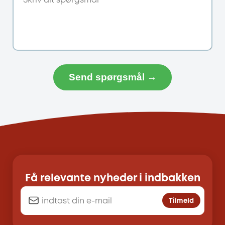
Send spørgsmål →
Få relevante nyheder i indbakken
Tilmeld