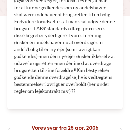
(også vore vedtægter) forudsættes det, at man -
for at kunne godkendes som ny andelshaver-
skal være indehaver af brugsretten til en bolig.
Endvidere forudsættes, at man skal udøve denne
brugsret. I ABS’ standardvedtægt præciseres
disse begreber yderligere. I vores forening
ønsker en andelshaver nu at overdrage sin
andel/bolig til en ny ejer (som i øvrigt kan
godkendes) -men den nye ejer ønsker ikke selv at
udøve brugsretten -men der imod at overdrage
brugsretten til sine forældre !! Kan bestyrelsen
godkende denne overdragelse, hvis vedtægtens
bestemmelser i øvrigt er overholdt (her under
regler om lejekontrakt m.v.) ??
Vores svar fra
25 apr. 2006