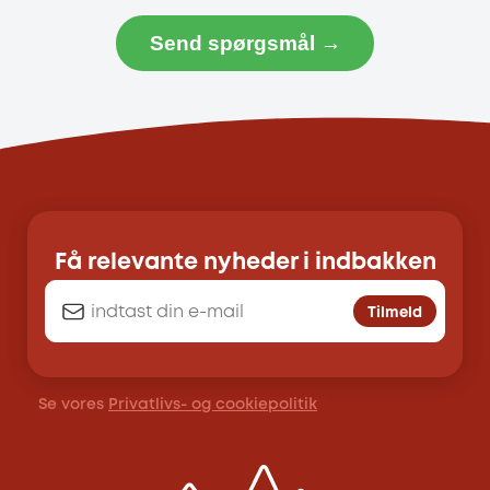
Send spørgsmål →
Få relevante nyheder i indbakken
Tilmeld
Se vores
Privatlivs- og cookiepolitik