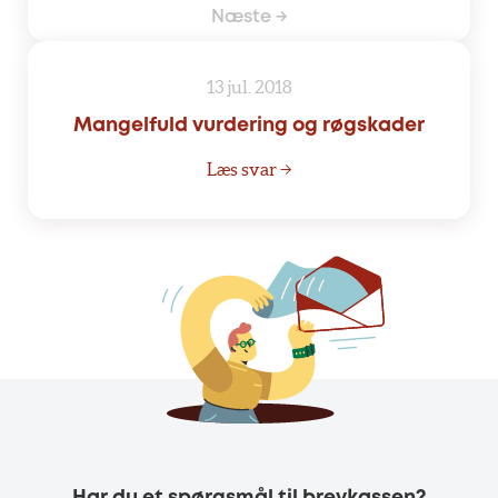
Næste →
13 jul. 2018
Mangelfuld vurdering og røgskader
Læs svar →
Har du et spørgsmål til brevkassen?