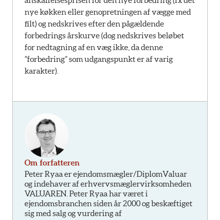
anskaffelsesprisen for den nye forbedring (fx det
nye køkken eller genopretningen af vægge med
filt) og nedskrives efter den pågældende
forbedrings årskurve (dog nedskrives beløbet
for nedtagning af en væg ikke, da denne
”forbedring” som udgangspunkt er af varig
karakter).
Om forfatteren
Peter Ryaa er ejendomsmægler/DiplomValuar
og indehaver af erhvervsmæglervirksomheden
VALUAREN. Peter Ryaa har været i
ejendomsbranchen siden år 2000 og beskæftiget
sig med salg og vurdering af