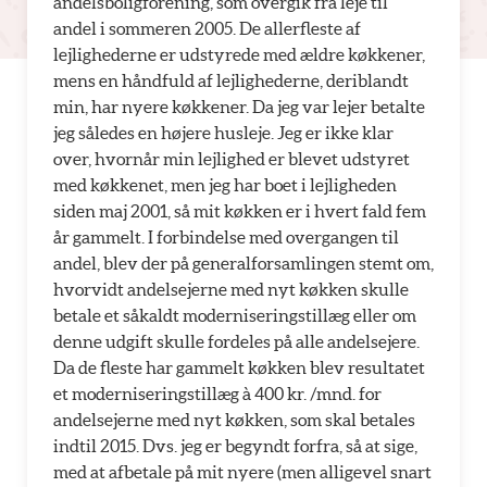
andelsboligforening, som overgik fra leje til
andel i sommeren 2005. De allerfleste af
lejlighederne er udstyrede med ældre køkkener,
mens en håndfuld af lejlighederne, deriblandt
min, har nyere køkkener. Da jeg var lejer betalte
jeg således en højere husleje. Jeg er ikke klar
over, hvornår min lejlighed er blevet udstyret
med køkkenet, men jeg har boet i lejligheden
siden maj 2001, så mit køkken er i hvert fald fem
år gammelt. I forbindelse med overgangen til
andel, blev der på generalforsamlingen stemt om,
hvorvidt andelsejerne med nyt køkken skulle
betale et såkaldt moderniseringstillæg eller om
denne udgift skulle fordeles på alle andelsejere.
Da de fleste har gammelt køkken blev resultatet
et moderniseringstillæg à 400 kr. /mnd. for
andelsejerne med nyt køkken, som skal betales
indtil 2015. Dvs. jeg er begyndt forfra, så at sige,
med at afbetale på mit nyere (men alligevel snart