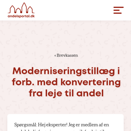
«
Brevkassen
Moderniseringstillæg
i
forb.
med
konvertering
fra
leje
til
andel
Spørgsmål: Hej eksperter! Jeg er medlem af en