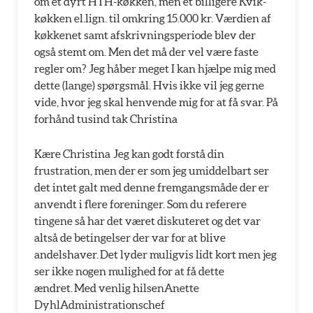
om et dyrt HTH-køkken, men et billigere Kvik-
køkken el.lign. til omkring 15.000 kr. Værdien af
køkkenet samt afskrivningsperiode blev der
også stemt om. Men det må der vel være faste
regler om? Jeg håber meget I kan hjælpe mig med
dette (lange) spørgsmål. Hvis ikke vil jeg gerne
vide, hvor jeg skal henvende mig for at få svar. På
forhånd tusind tak Christina
Kære Christina Jeg kan godt forstå din
frustration, men der er som jeg umiddelbart ser
det intet galt med denne fremgangsmåde der er
anvendt i flere foreninger. Som du referere
tingene så har det været diskuteret og det var
altså de betingelser der var for at blive
andelshaver. Det lyder muligvis lidt kort men jeg
ser ikke nogen mulighed for at få dette
ændret. Med venlig hilsenAnette
DyhlAdministrationschef