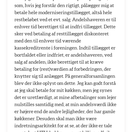
som, hvis jeg forstår den rigtigt, pålægger mig at
betale hele moderniseringstillægget, altså hele
restbeløbet ved et evt. salg: Andelshaveren er til
enhver tid berettiget til at indfri tillægget. Dette
sker ved betaling af resttillægget diskonteret
med den til enhver tid værende
kassekreditrente i foreningen. Indtil tillægget er
bortfaldet eller indfriet, er andelshaveren, ved
salg af andelen, ikke berettiget til at kræve
betaling for (rest)værdien af forbedringen, der
knytter sig til anlægget. På generalforsamlingen
blev der ikke oplyst om dette. Jeg kan godt forstå
at jeg skal betale for mit køkken, men jeg synes
det er uretfærdigt, at mine afbetalinger som lejer
nulstilles samtidig med, at min andelsværdi ikke
er højere end de andre lejligheder, der har gamle
køkkener. Desuden skal man ikke være
indretningsarkitekt for at se, at der ikke er tale