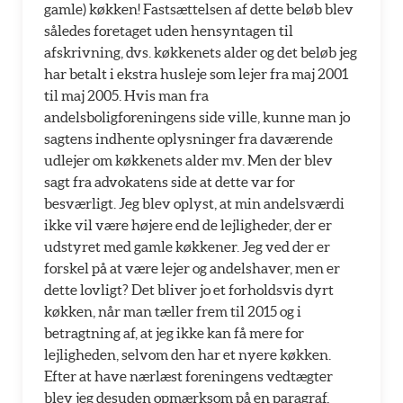
gamle) køkken! Fastsættelsen af dette beløb blev
således foretaget uden hensyntagen til
afskrivning, dvs. køkkenets alder og det beløb jeg
har betalt i ekstra husleje som lejer fra maj 2001
til maj 2005. Hvis man fra
andelsboligforeningens side ville, kunne man jo
sagtens indhente oplysninger fra daværende
udlejer om køkkenets alder mv. Men der blev
sagt fra advokatens side at dette var for
besværligt. Jeg blev oplyst, at min andelsværdi
ikke vil være højere end de lejligheder, der er
udstyret med gamle køkkener. Jeg ved der er
forskel på at være lejer og andelshaver, men er
dette lovligt? Det bliver jo et forholdsvis dyrt
køkken, når man tæller frem til 2015 og i
betragtning af, at jeg ikke kan få mere for
lejligheden, selvom den har et nyere køkken.
Efter at have nærlæst foreningens vedtægter
blev jeg desuden opmærksom på en paragraf,