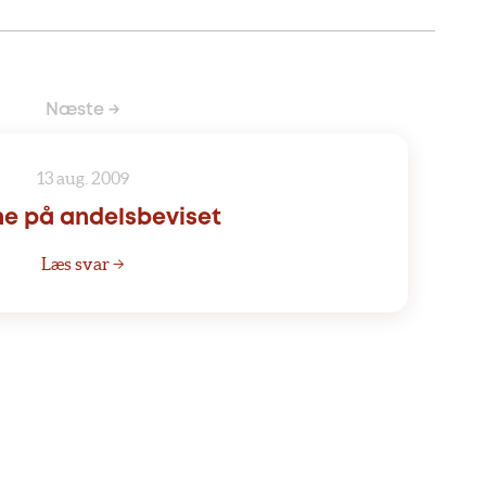
Næste →
13 aug. 2009
e på andelsbeviset
Læs svar →