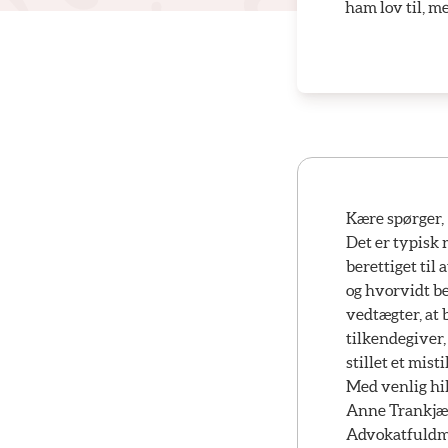
ham lov til, m
Kære spørger,
Det er typisk 
berettiget til
og hvorvidt be
vedtægter, at b
tilkendegiver,
stillet et mis
Med venlig hi
Anne Trankjæ
Advokatfuldm