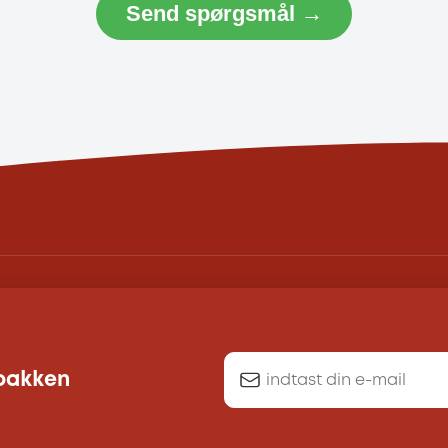
Send spørgsmål →
dbakken