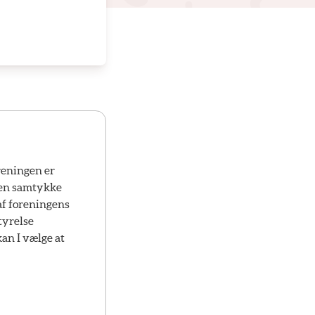
reningen er
lsen samtykke
af foreningens
styrelse
kan I vælge at