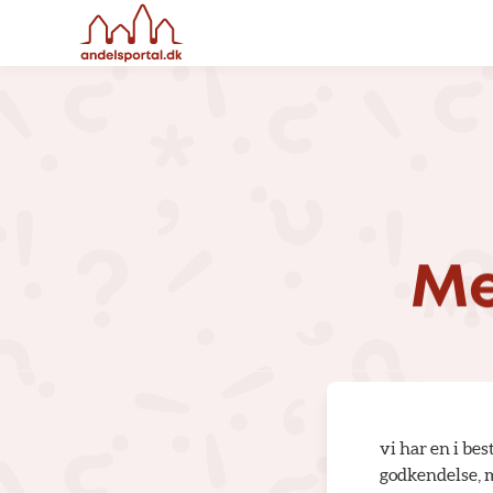
Me
vi har en i bes
godkendelse, må