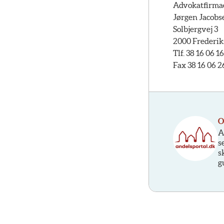
Advokatfirma
Jørgen Jacobs
Solbjergvej 3
2000 Frederik
Tlf. 38 16 06 16
Fax 38 16 06 2
O
A
s
s
g