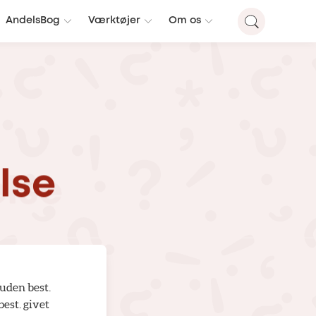
AndelsBog
Værktøjer
Om os
lse
 uden best.
best. givet