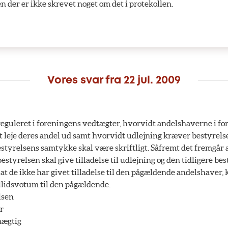
en der er ikke skrevet noget om det i protekollen.
Vores svar fra
22 jul. 2009
reguleret i foreningens vedtægter, hvorvidt andelshaverne i fo
 at leje deres andel ud samt hvorvidt udlejning kræver bestyre
styrelsens samtykke skal være skriftligt. Såfremt det fremgår 
estyrelsen skal give tilladelse til udlejning og den tidligere be
 at de ikke har givet tilladelse til den pågældende andelshaver, 
tillidsvotum til den pågældende.
lsen
r
ægtig