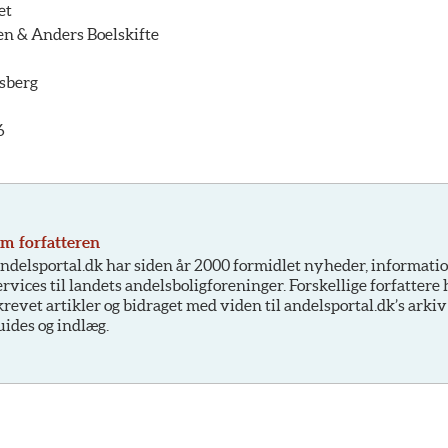
et
en & Anders Boelskifte
sberg
6
m forfatteren
ndelsportal.dk har siden år 2000 formidlet nyheder, informati
ervices til landets andelsboligforeninger. Forskellige forfattere
krevet artikler og bidraget med viden til andelsportal.dk’s arkiv
uides og indlæg.