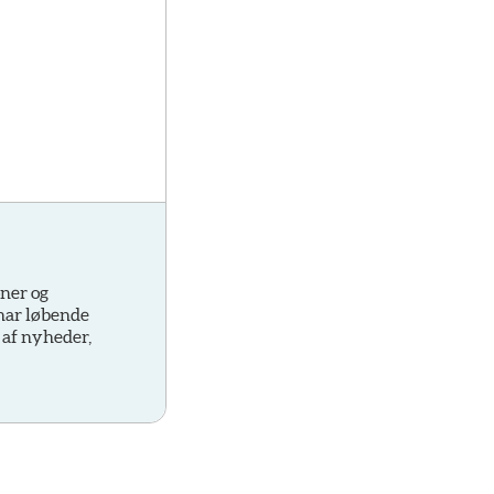
oner og
 har løbende
 af nyheder,