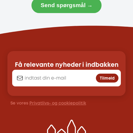
Send spørgsmål →
Få relevante nyheder i indbakken
Tilmeld
Se vores
Privatlivs- og cookiepolitik