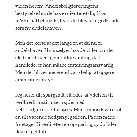
viden herom. Andelsboligforeningens
bestyrelse burde have orienteret dig  I har
måske haft et møde, hvor du blev som godkendt
som ny andelshaver?
Men det korte af det lange er, at du nu er
andelshaver. Hvis sælger havde viden om den
ekstraordinære generalforsamling, da I
handlede, er han måske erstatningsansvarlig.
Men det bliver mere end vanskeligt at opgøre
erstatningskravet.
Jeg læser dit spørgsmål således, at ydelsen til
realkreditinstituttet  og dermed
fællesudgifterne  forhøjes. Men det modsvares af
en tilsvarende nedgang i gælden. På den måde
foretager I i realiteten en opsparing, og du lider
ikke noget tab.