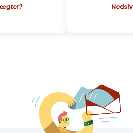
tægter?
Nedsiv