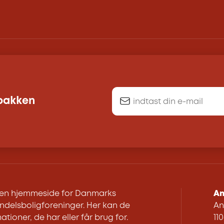
dbakken
r en hjemmeside for Danmarks
An
delsboligforeninger. Her kan de
An
ationer, de har eller får brug for.
11