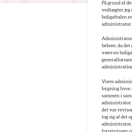
På grund af de
vedtægter jeg 
boligaftalen e
administrator.
Administrator 
beboer, da det
være en boliga
generalforsaml
administratio
Vores administ
bygning hvor a
sammen i samme
administrator 
det var reviso
tog sig af det 
administrator,
forretninger ro