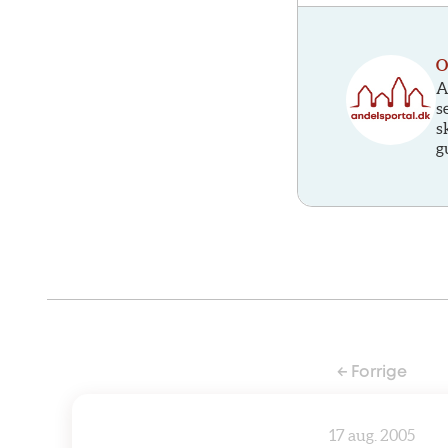
O
A
s
s
g
← Forrige
17 aug. 2005