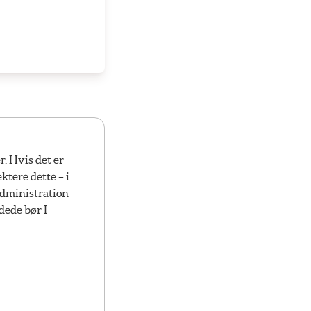
. Hvis det er
ktere dette – i
administration
dede bør I