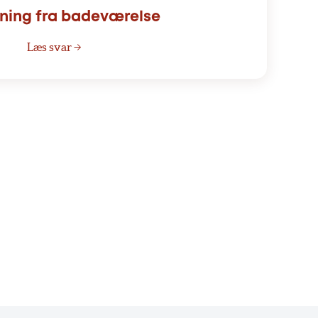
ning fra badeværelse
Læs svar →