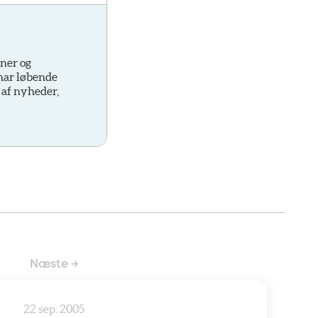
oner og
 har løbende
 af nyheder,
Næste →
22 sep. 2005