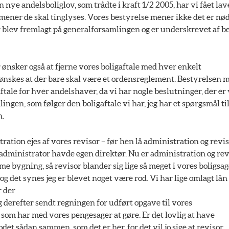
n nye andelsboliglov, som trådte i kraft 1/2 2005, har vi fået la
mener de skal tinglyses. Vores bestyrelse mener ikke det er nø
r blev fremlagt på generalforsamlingen og er underskrevet af b
ønsker også at fjerne vores boligaftale med hver enkelt
 ønskes at der bare skal være et ordensreglement. Bestyrelsen 
ftale for hver andelshaver, da vi har nogle beslutninger, der er
ingen, som følger den boligaftale vi har, jeg har et spørgsmål ti
n.
ration ejes af vores revisor – før hen lå administration og revis
dministrator havde egen direktør. Nu er administration og rev
 bygning, så revisor blander sig lige så meget i vores boligsag
og det synes jeg er blevet noget være rod. Vi har lige omlagt lån
r der
og derefter sendt regningen for udført opgave til vores
 som har med vores pengesager at gøre. Er det lovlig at have
det sådan sammen, som det er her, for det vil jo sige at revisor