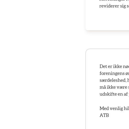
reviderer sig 
Det er ikke nø
foreningens øn
særdeleshed, h
må ikke være 
udskifte en af
Med venlig hi
ATB