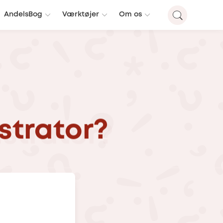
AndelsBog
Værktøjer
Om os
strator?