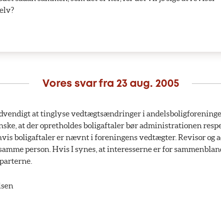
selv?
Vores svar fra
23 aug. 2005
dvendigt at tinglyse vedtægtsændringer i andelsboligforeninger
ske, at der opretholdes boligaftaler bør administrationen respe
vis boligaftaler er nævnt i foreningens vedtægter. Revisor og 
samme person. Hvis I synes, at interesserne er for sammenblan
 parterne.
lsen