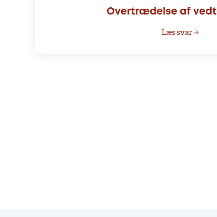
Overtrædelse af ved
Læs svar →