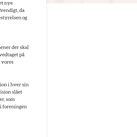
vet nye
dvendigt, da
estyrelsen og
mener der skal
 vedtaget på
l vores
ion i hver sin
ision slået
er, som
 i foreningen