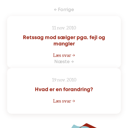
← Forrige
11 nov. 2010
Retssag mod sælger pga. fejl og
mangler
Læs svar →
Næste →
19 nov. 2010
Hvad er en forandring?
Læs svar →