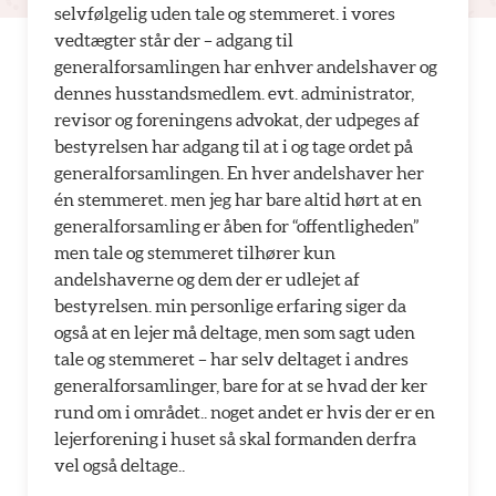
selvfølgelig uden tale og stemmeret. i vores
vedtægter står der – adgang til
generalforsamlingen har enhver andelshaver og
dennes husstandsmedlem. evt. administrator,
revisor og foreningens advokat, der udpeges af
bestyrelsen har adgang til at i og tage ordet på
generalforsamlingen. En hver andelshaver her
én stemmeret. men jeg har bare altid hørt at en
generalforsamling er åben for “offentligheden”
men tale og stemmeret tilhører kun
andelshaverne og dem der er udlejet af
bestyrelsen. min personlige erfaring siger da
også at en lejer må deltage, men som sagt uden
tale og stemmeret – har selv deltaget i andres
generalforsamlinger, bare for at se hvad der ker
rund om i området.. noget andet er hvis der er en
lejerforening i huset så skal formanden derfra
vel også deltage..