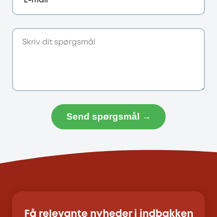
E-mail
Send spørgsmål →
Få relevante nyheder i indbakken