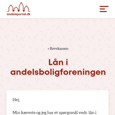
«
Brevkassen
Lån
i
andelsboligforeningen
Hej,
Min kæreste og jeg har et spørgsmål vedr. lån i