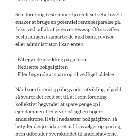
Som forening bestemmer I jo reelt set selv, hvad I
ønsker at bruge en potentiel rentebesparelse på,
f.eks. ved udløb af jeres renteswap. Ofte træffes
beslutningen i samarbejde med bank, revisor
eller administrator. I kan enten:
· Påbegynde afvikling på gælden
· Nedsætte boligafgiften
· Eller begynde at spare op til vedligeholdelse.
Når I som forening påbegynder afvikling af gæld,
så svarer det reelt set til, at I som forening
kollektivt begynder at spare penge op i
ejendommen. Det giver på sigt en højere
andelskrone. Hvis I nedsætter boligafgiften, så
betyder det jo sådan set at I fravælger opsparing,
men udbetaler overskuddet til andelshaverne.