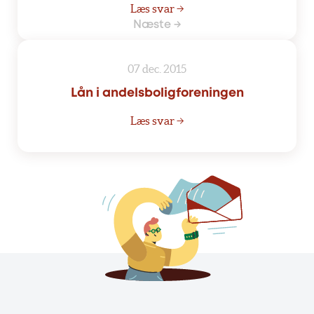
Læs svar →
Næste →
07 dec. 2015
Lån i andelsboligforeningen
Læs svar →