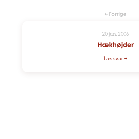
← Forrige
20 jun. 2006
Hækhøjder
Læs svar →