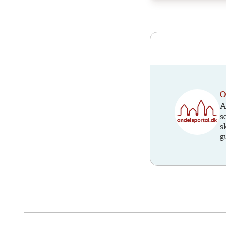
O
A
s
s
g