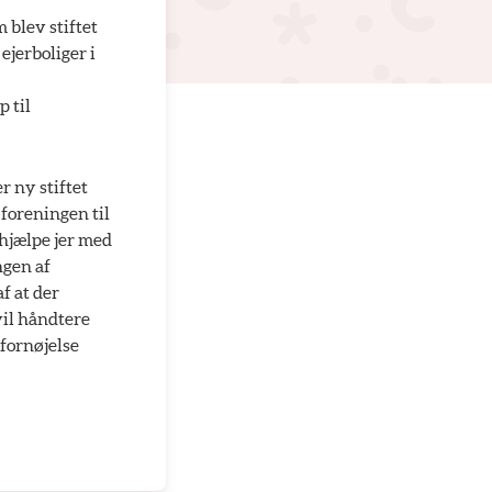
 blev stiftet
ejerboliger i
 til
r ny stiftet
foreningen til
 hjælpe jer med
ngen af
f at der
vil håndtere
 fornøjelse