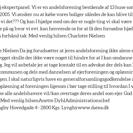
 ekspertpanel. Vi er en andelsforening bestående af 13 huse som
2005. Vi ønsker nu at købe vores boliger således de kan blive til 
n vi det??? Og kan I hjælpe med om der er nogle ting vi skal være
 og hvor vi evt. kan henvende os for at få den fornødne hjælp
å forhånd tak. Med venlig hilsen Charlotte Nielsen
 Nielsen Da jeg forudsætter at jeres andelsforening ikke alene e
get skulle der ikke være noget til hindre for at I kan omdanne 
. Jeg vil anbefale jer at tage kontakt til en advokat der dels kan
 kommunen og dels med dannelsen af ejerforeningen og opløsni
en. I skal naturligvis have en generalforsamlingsgodkendelse a
pløsning af foreningen ligesom i bør tage stilling til hvordan I 
ke alle andelshavere vil/kan overtage deres andel som ejer. God
. Med venlig hilsenAnette DyhlAdministrationschef
by Hovedgade 4 · 2800 Kgs. Lyngbywww.datea.dk