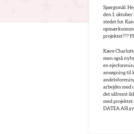
Spørgsmål: Hej
den 1. oktober 
stedet for. Ka
opmærksomme på
projektet??? P
Kære Charlotte
men også nybyg
en ejerforening
ansøgning til
andelsforening
arbejdes med o
det såfremt ik
med projektet
DATEA ASLyng