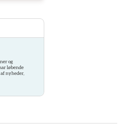
oner og
 har løbende
 af nyheder,