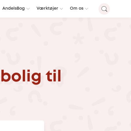
AndelsBog
Værktøjer
Om os
bolig
til