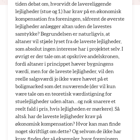
tiden debat om, hvorvidt de lavereliggende
lejligheder (stue og 1.) har krav på en økonomisk
kompensation fra foreningen, såfremt de øverste
lejligheder anlægger altan uden de lavestes
samtykke? Begrundelsen er naturligvis, at
altaner vil stjæle lyset fra de laveste lejligheder,
som absolut ingen interesse har i projektet selv. I
øvrigt er der tale om at opskrive andelskronen,
fordi altaner i princippet hæver bygningens
værdi, men for de laveste lejligheder, vil den
reelle salgsværdi jo ikke være hævet på et
boligmarked som det nuværende (der vil kun
være tale om en teoretisk værdistigning for
stuelejligheder uden altan…og nok snarere et
reelt fald i pris, hvis lejligheden er mørkere). Så
altså: har de laveste lejligheder krav på
økonomisk kompensation? Hvor kan man finde
noget skriftligt om dette? Og selvom de ikke har
krav, findes der så eksempler, hvor foreningen