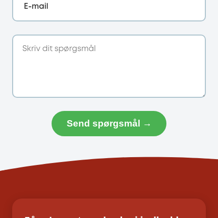
E-mail
Send spørgsmål →