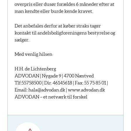
overpris eller dusør forældes 6 måneder efter at
man kendte eller burde kende kravet.
Det anbefales derfor at køber straks tager
kontakt til andelsboligforeningens bestyrelse og
sælger.
Med venlig hilsen
H.H. de Lichtenberg
ADVODAN | Nygade 9 | 4700 Næstved
Tlf:55758500 | Dir. 46145618 | Fax: 55 75 85 01 |
Email:
hala@advodan.dk |
www.advodan.dk
ADVODAN – et netværk til forskel