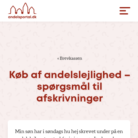
«
Brevkassen
Køb
af
andelslejlighed
–
spørgsmål
til
afskrivninger
Min søn har i søndags hu hej skrevet under på en