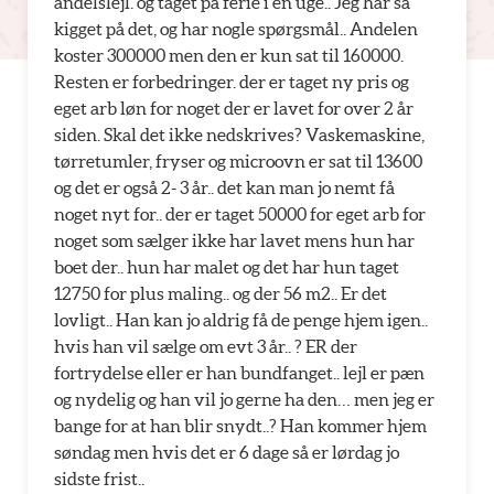
andelslejl. og taget på ferie i en uge.. Jeg har så
kigget på det, og har nogle spørgsmål.. Andelen
koster 300000 men den er kun sat til 160000.
Resten er forbedringer. der er taget ny pris og
eget arb løn for noget der er lavet for over 2 år
siden. Skal det ikke nedskrives? Vaskemaskine,
tørretumler, fryser og microovn er sat til 13600
og det er også 2- 3 år.. det kan man jo nemt få
noget nyt for.. der er taget 50000 for eget arb for
noget som sælger ikke har lavet mens hun har
boet der.. hun har malet og det har hun taget
12750 for plus maling.. og der 56 m2.. Er det
lovligt.. Han kan jo aldrig få de penge hjem igen..
hvis han vil sælge om evt 3 år.. ? ER der
fortrydelse eller er han bundfanget.. lejl er pæn
og nydelig og han vil jo gerne ha den… men jeg er
bange for at han blir snydt..? Han kommer hjem
søndag men hvis det er 6 dage så er lørdag jo
sidste frist..