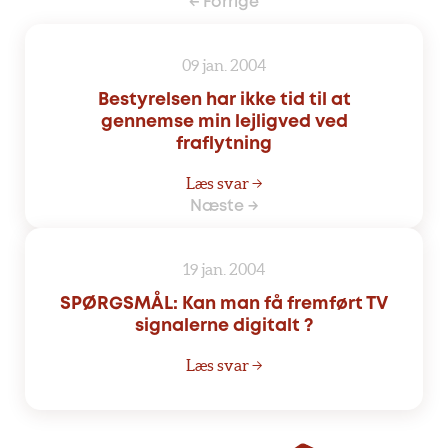
← Forrige
09 jan. 2004
Bestyrelsen har ikke tid til at
gennemse min lejligved ved
fraflytning
Læs svar →
Næste →
19 jan. 2004
SPØRGSMÅL: Kan man få fremført TV
signalerne digitalt ?
Læs svar →