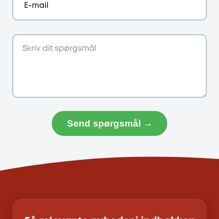
E-mail
Send spørgsmål →