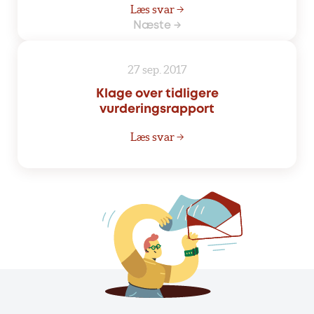
Læs svar →
Næste →
27 sep. 2017
Klage over tidligere
vurderingsrapport
Læs svar →