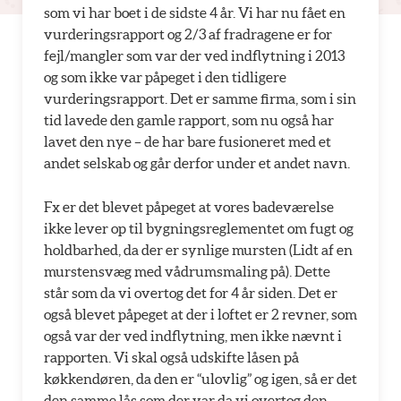
som vi har boet i de sidste 4 år. Vi har nu fået en
vurderingsrapport og 2/3 af fradragene er for
fejl/mangler som var der ved indflytning i 2013
og som ikke var påpeget i den tidligere
vurderingsrapport. Det er samme firma, som i sin
tid lavede den gamle rapport, som nu også har
lavet den nye – de har bare fusioneret med et
andet selskab og går derfor under et andet navn.
Fx er det blevet påpeget at vores badeværelse
ikke lever op til bygningsreglementet om fugt og
holdbarhed, da der er synlige mursten (Lidt af en
murstensvæg med vådrumsmaling på). Dette
står som da vi overtog det for 4 år siden. Det er
også blevet påpeget at der i loftet er 2 revner, som
også var der ved indflytning, men ikke nævnt i
rapporten. Vi skal også udskifte låsen på
køkkendøren, da den er “ulovlig” og igen, så er det
den samme lås som der var da vi overtog den.