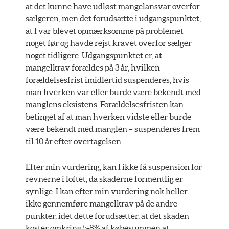
at det kunne have udløst mangelansvar overfor
sælgeren, men det forudsætte i udgangspunktet,
at I var blevet opmærksomme på problemet
noget før og havde rejst kravet overfor sælger
noget tidligere. Udgangspunktet er, at
mangelkrav forældes på 3 år, hvilken
forældelsesfrist imidlertid suspenderes, hvis
man hverken var eller burde være bekendt med
manglens eksistens. Forældelsesfristen kan –
betinget af at man hverken vidste eller burde
være bekendt med manglen – suspenderes frem
til 10 år efter overtagelsen.
Efter min vurdering, kan I ikke få suspension for
revnerne i loftet, da skaderne formentlig er
synlige. I kan efter min vurdering nok heller
ikke gennemføre mangelkrav på de andre
punkter, idet dette forudsætter, at det skaden
koster omkring 5-8% af købesummen at