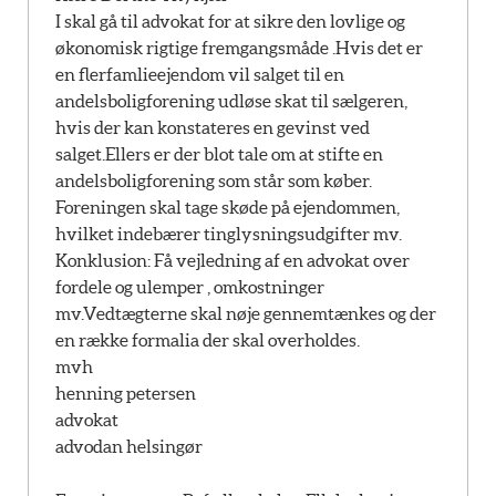
I skal gå til advokat for at sikre den lovlige og
økonomisk rigtige fremgangsmåde .Hvis det er
en flerfamlieejendom vil salget til en
andelsboligforening udløse skat til sælgeren,
hvis der kan konstateres en gevinst ved
salget.Ellers er der blot tale om at stifte en
andelsboligforening som står som køber.
Foreningen skal tage skøde på ejendommen,
hvilket indebærer tinglysningsudgifter mv.
Konklusion: Få vejledning af en advokat over
fordele og ulemper , omkostninger
mv.Vedtægterne skal nøje gennemtænkes og der
en række formalia der skal overholdes.
mvh
henning petersen
advokat
advodan helsingør