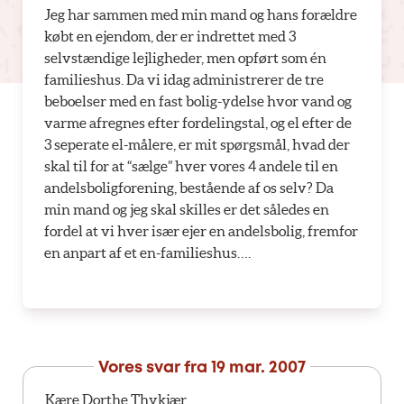
Jeg har sammen med min mand og hans forældre
købt en ejendom, der er indrettet med 3
selvstændige lejligheder, men opført som én
familieshus. Da vi idag administrerer de tre
beboelser med en fast bolig-ydelse hvor vand og
varme afregnes efter fordelingstal, og el efter de
3 seperate el-målere, er mit spørgsmål, hvad der
skal til for at “sælge” hver vores 4 andele til en
andelsboligforening, bestående af os selv? Da
min mand og jeg skal skilles er det således en
fordel at vi hver især ejer en andelsbolig, fremfor
en anpart af et en-familieshus….
Vores svar fra
19 mar. 2007
Kære Dorthe Thykjær