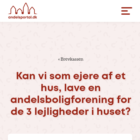
«
Brevkassen
Kan
vi
som
ejere
af
et
hus,
lave
en
andelsboligforening
for
de
3
lejligheder
i
huset?