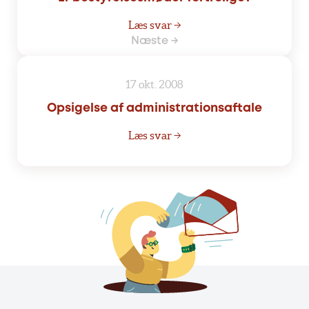
Læs svar →
Næste →
17 okt. 2008
Opsigelse af administrationsaftale
Læs svar →