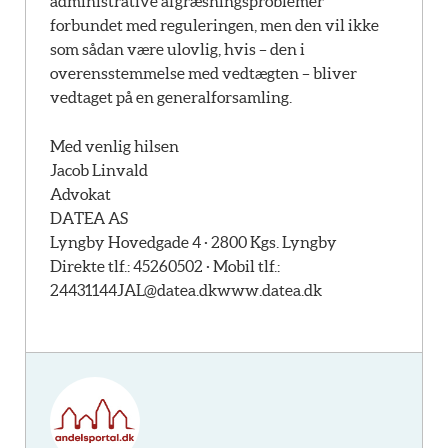
administrative afgræsningsproblemer
forbundet med reguleringen, men den vil ikke
som sådan være ulovlig, hvis – den i
overensstemmelse med vedtægten – bliver
vedtaget på en generalforsamling.
Med venlig hilsen
Jacob Linvald
Advokat
DATEA AS
Lyngby Hovedgade 4 · 2800 Kgs. Lyngby
Direkte tlf.: 45260502 · Mobil tlf.:
24431144
JAL@datea.dk
www.datea.dk