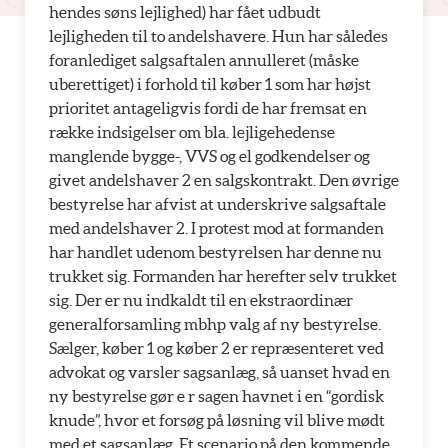
hendes søns lejlighed) har fået udbudt
lejligheden til to andelshavere. Hun har således
foranlediget salgsaftalen annulleret (måske
uberettiget) i forhold til køber 1 som har højst
prioritet antageligvis fordi de har fremsat en
række indsigelser om bla. lejligehedense
manglende bygge-, VVS og el godkendelser og
givet andelshaver 2 en salgskontrakt. Den øvrige
bestyrelse har afvist at underskrive salgsaftale
med andelshaver 2. I protest mod at formanden
har handlet udenom bestyrelsen har denne nu
trukket sig. Formanden har herefter selv trukket
sig. Der er nu indkaldt til en ekstraordinær
generalforsamling mbhp valg af ny bestyrelse.
Sælger, køber 1 og køber 2 er repræsenteret ved
advokat og varsler sagsanlæg, så uanset hvad en
ny bestyrelse gør e r sagen havnet i en “gordisk
knude”, hvor et forsøg på løsning vil blive mødt
med et sagsanlæg. Et scenario på den kommende