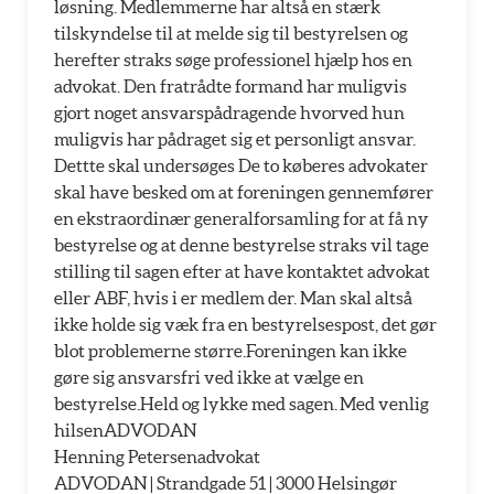
løsning. Medlemmerne har altså en stærk
tilskyndelse til at melde sig til bestyrelsen og
herefter straks søge professionel hjælp hos en
advokat. Den fratrådte formand har muligvis
gjort noget ansvarspådragende hvorved hun
muligvis har pådraget sig et personligt ansvar.
Dettte skal undersøges De to køberes advokater
skal have besked om at foreningen gennemfører
en ekstraordinær generalforsamling for at få ny
bestyrelse og at denne bestyrelse straks vil tage
stilling til sagen efter at have kontaktet advokat
eller ABF, hvis i er medlem der. Man skal altså
ikke holde sig væk fra en bestyrelsespost, det gør
blot problemerne større.Foreningen kan ikke
gøre sig ansvarsfri ved ikke at vælge en
bestyrelse.Held og lykke med sagen. Med venlig
hilsenADVODAN
Henning Petersenadvokat
ADVODAN | Strandgade 51 | 3000 Helsingør